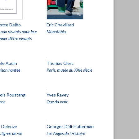
otte Delbo
Éric Chevillard
 aux vivants pour leur
Monotobio
ner d'être vivants
èle Audin
Thomas Clerc
ison hantée
Paris, musée du XXIe siècle
çois Roustang
Yves Ravey
nce
Que du vent
s Deleuze
Georges Didi-Huberman
s lignes de vie
Les Anges de l'Histoire