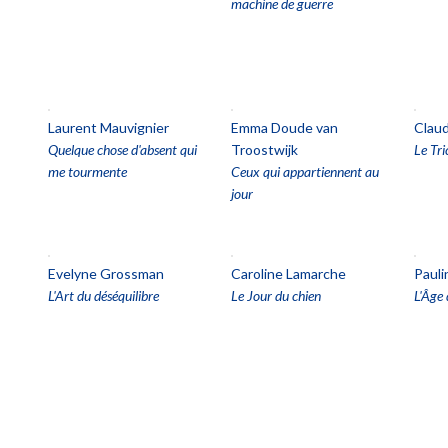
machine de guerre
Laurent Mauvignier
Emma Doude van
Clau
Quelque chose d'absent qui
Troostwijk
Le Tri
me tourmente
Ceux qui appartiennent au
jour
Evelyne Grossman
Caroline Lamarche
Pauli
L'Art du déséquilibre
Le Jour du chien
L'Âge 