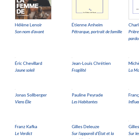
Hélène Lenoir
Étienne Anheim
Charl
Son nom d'avant
Pétrarque, portrait de famille
Prière
pardon
Éric Chevillard
Jean-Louis Chrétien
Mich
Jaune soleil
Fragilité
La Ma
Jonas Sollberger
Pauline Peyrade
Fran
Viens Élie
Les Habitantes
Influe
Franz Kafka
Gilles Deleuze
Gille
Le Verdict
Sur l'appareil d'État et la
Sur le