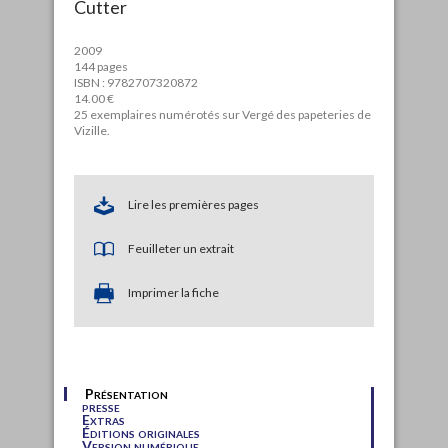
Cutter
2009
144 pages
ISBN : 9782707320872
14.00 €
25 exemplaires numérotés sur Vergé des papeteries de
Vizille.
Lire les premières pages
Feuilleter un extrait
Imprimer la fiche
Présentation
presse
Extras
Éditions originales
Version numérique