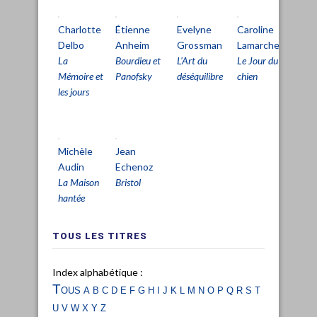
Charlotte
Étienne
Evelyne
Caroline
Pa
Delbo
Anheim
Grossman
Lamarche
Pe
La
Bourdieu et
L'Art du
Le Jour du
L'Â
Mémoire et
Panofsky
déséquilibre
chien
dét
les jours
Michèle
Jean
Audin
Echenoz
La Maison
Bristol
hantée
TOUS LES TITRES
Index alphabétique :
Tous
a
b
c
d
e
f
g
h
i
j
k
l
m
n
o
p
q
r
s
t
u
v
w
x
y
z