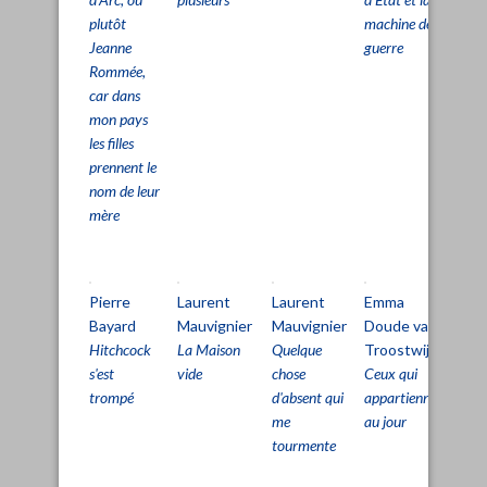
plutôt
machine de
vie
Jeanne
guerre
Rommée,
car dans
mon pays
les filles
prennent le
nom de leur
mère
Pierre
Laurent
Laurent
Emma
Cl
Bayard
Mauvignier
Mauvignier
Doude van
Si
Hitchcock
La Maison
Quelque
Troostwijk
Le
s'est
vide
chose
Ceux qui
Tri
trompé
d'absent qui
appartiennent
La
me
au jour
rai
tourmente