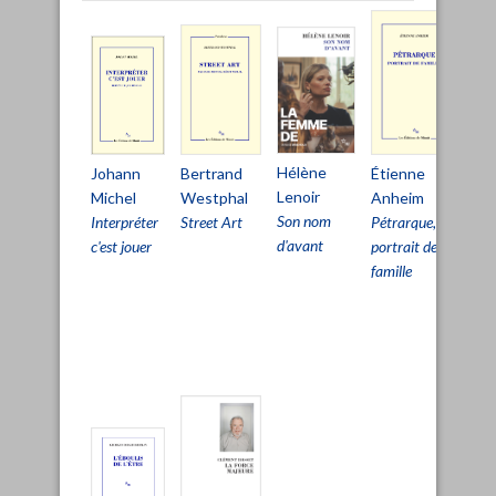
Hélène
Bertrand
Johann
Étienne
Ch
Lenoir
Westphal
Michel
Anheim
De
Son nom
Street Art
Interpréter
Pétrarque,
Pri
d'avant
c'est jouer
portrait de
viv
famille
pou
pa
d'ê
viv