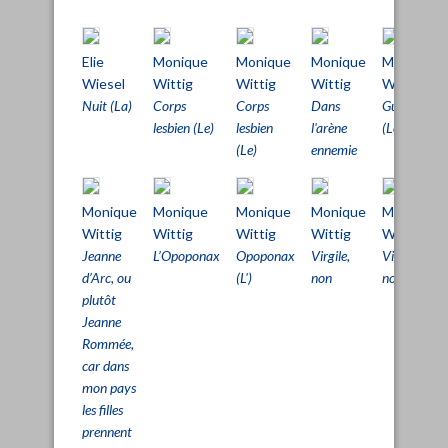
Elie
Monique
Monique
Monique
Monique
Wiesel
Wittig
Wittig
Wittig
Wittig
Nuit (La)
Corps
Corps
Dans
Guérillères
lesbien (Le)
lesbien
l'arène
(Les)
(Le)
ennemie
Monique
Monique
Monique
Monique
Monique
Wittig
Wittig
Wittig
Wittig
Wittig
Jeanne
L’Opoponax
Opoponax
Virgile,
Virgile,
d’Arc, ou
(L')
non
non
plutôt
Jeanne
Rommée,
car dans
mon pays
les filles
prennent