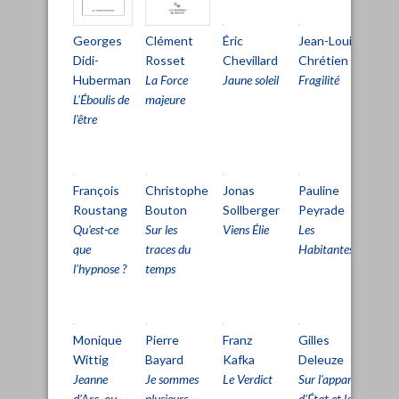
Éric
Jean-Louis
Mi
Clément
Georges
Chevillard
Chrétien
Au
Rosset
Didi-
Jaune soleil
Fragilité
La
La Force
Huberman
ha
majeure
L'Éboulis de
l'être
François
Christophe
Jonas
Pauline
Fr
Roustang
Bouton
Sollberger
Peyrade
Ro
Qu'est-ce
Sur les
Viens Élie
Les
Inf
que
traces du
Habitantes
l'hypnose ?
temps
Monique
Pierre
Franz
Gilles
Gil
Wittig
Bayard
Kafka
Deleuze
De
Jeanne
Je sommes
Le Verdict
Sur l'appareil
Sur
d’Arc, ou
plusieurs
d'État et la
lig