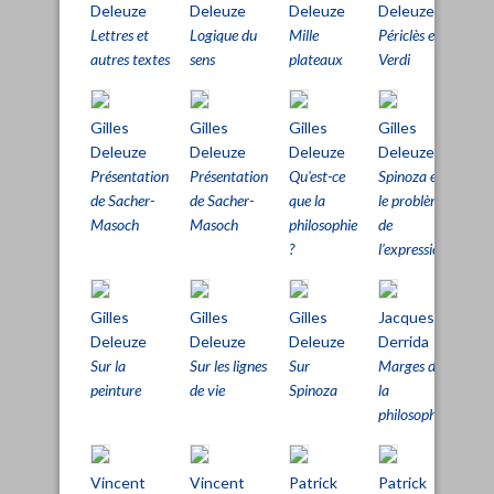
Deleuze
Deleuze
Deleuze
Deleuze
Del
Lettres et
Logique du
Mille
Périclès et
Pli (
autres textes
sens
plateaux
Verdi
Gilles
Gilles
Gilles
Gilles
Gill
Deleuze
Deleuze
Deleuze
Deleuze
Del
Présentation
Présentation
Qu'est-ce
Spinoza et
Spi
de Sacher-
de Sacher-
que la
le problème
Phil
Masoch
Masoch
philosophie
de
prat
?
l’expression
Gilles
Gilles
Gilles
Jacques
Jac
Deleuze
Deleuze
Deleuze
Derrida
Der
Sur la
Sur les lignes
Sur
Marges de
Posi
peinture
de vie
Spinoza
la
philosophie
Vincent
Vincent
Patrick
Patrick
Pat