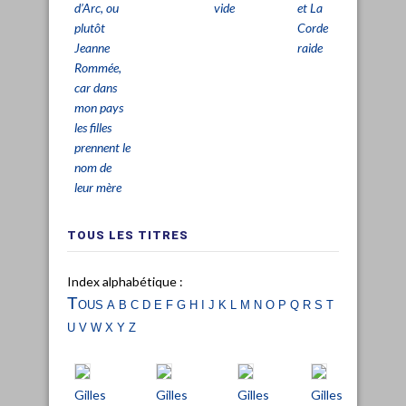
vide
et La
d’Arc, ou
Corde
plutôt
raide
Jeanne
Rommée,
car dans
mon pays
les filles
prennent le
nom de
leur mère
TOUS LES TITRES
Index alphabétique :
Tous
a
b
c
d
e
f
g
h
i
j
k
l
m
n
o
p
q
r
s
t
u
v
w
x
y
z
Gilles
Gilles
Gilles
Gilles
Gill