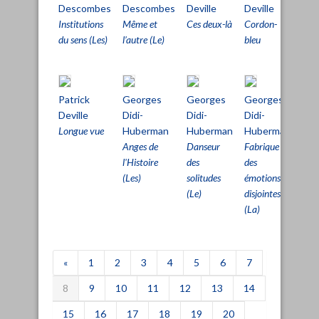
Descombes
Descombes
Deville
Deville
Devi
Institutions
Même et
Ces deux-là
Cordon-
Fe
du sens (Les)
l’autre (Le)
bleu
parf
(La)
Patrick
Georges
Georges
Georges
Geo
Deville
Didi-
Didi-
Didi-
Didi
Longue vue
Huberman
Huberman
Huberman
Hu
Anges de
Danseur
Fabrique
Pass
l'Histoire
des
des
qu'i
(Les)
solitudes
émotions
coû
(Le)
disjointes
(La)
«
1
2
3
4
5
6
7
8
9
10
11
12
13
14
15
16
17
18
19
20