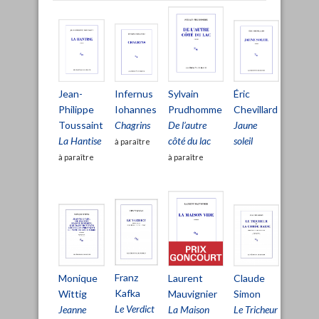
Jean-
Sylvain
Infernus
Éric
Jonas
Philippe
Prudhomme
Iohannes
Chevillard
Sollbe
Toussaint
De l’autre
Chagrins
Jaune
Viens Él
La Hantise
côté du lac
soleil
à paraître
à paraître
à paraître
Jean
Franz
Laurent
Claude
Monique
Echen
Kafka
Mauvignier
Simon
Wittig
Bristol
Le Verdict
La Maison
Le Tricheur
Jeanne