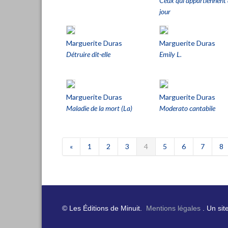
Ceux qui appartiennent
jour
Marguerite Duras
Marguerite Duras
Détruire dit-elle
Emily L.
Marguerite Duras
Marguerite Duras
Maladie de la mort (La)
Moderato cantabile
«
1
2
3
4
5
6
7
8
© Les Éditions de Minuit.
Mentions légales
. Un sit