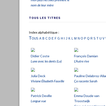
nom de leur mère
TOUS LES TITRES
Index alphabétique :
Tous
a
b
c
d
e
f
g
h
i
j
k
l
m
n
o
p
q
r
s
t
u
v
Didier Coste
François Damian
Lune avec les dents (La)
L’Autre rive
Julia Deck
Pauline Delabroy-Alla
Viviane Élisabeth Fauville
Ça raconte Sarah
Patrick Deville
Emma Doude van
Longue vue
Troostwijk