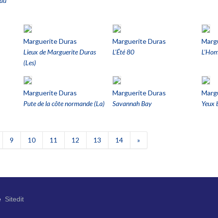
 au
Marguerite Duras
Marguerite Duras
Marg
Lieux de Marguerite Duras
L’Été 80
L’Homm
(Les)
Marguerite Duras
Marguerite Duras
Marg
Pute de la côte normande (La)
Savannah Bay
Yeux b
9
10
11
12
13
14
»
e
Sitedit