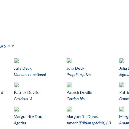
w
x
y
z
Julia Deck
Julia Deck
Julia
Monument national
Propriété privée
Sigm
rd
Patrick Deville
Patrick Deville
Patri
Ces deux-là
Cordon-bleu
Femme
Marguerite Duras
Marguerite Duras
Marg
Agatha
Amant (Édition spéciale) (L')
Amant