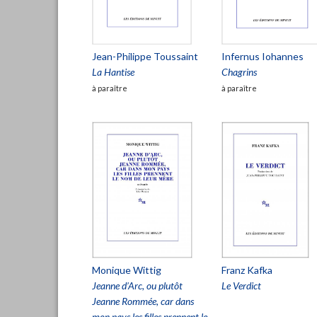
Jean-Philippe Toussaint
Infernus Iohannes
La Hantise
Chagrins
à paraître
à paraître
Monique Wittig
Franz Kafka
Jeanne d’Arc, ou plutôt
Le Verdict
Jeanne Rommée, car dans
mon pays les filles prennent le