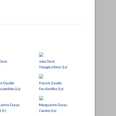
 Deck
Julia Deck
a
Triangle d'hiver (Le)
ck Deville
Patrick Deville
 parfaite (La)
Feu d’artifice (Le)
uerite Duras
Marguerite Duras
 (L')
Camion (Le)