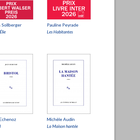
 Sollberger
Pauline Peyrade
Élie
Les Habitantes
 Echenoz
Michèle Audin
l
La Maison hantée