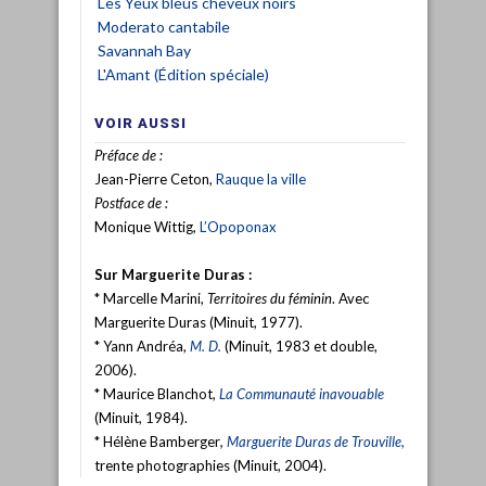
Les Yeux bleus cheveux noirs
Moderato cantabile
Savannah Bay
L'Amant (Édition spéciale)
VOIR AUSSI
Préface de :
Jean-Pierre Ceton,
Rauque la ville
Postface de :
Monique Wittig,
L’Opoponax
Sur Marguerite Duras :
* Marcelle Marini,
Territoires du féminin
. Avec
Marguerite Duras (Minuit, 1977).
* Yann Andréa,
M. D.
(Minuit, 1983 et double,
2006).
* Maurice Blanchot,
La Communauté inavouable
(Minuit, 1984).
* Hélène Bamberger
,
Marguerite Duras de Trouville
,
trente photographies (Minuit, 2004).