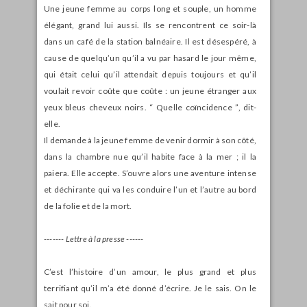
Une jeune femme au corps long et souple, un homme
élégant, grand lui aussi. Ils se rencontrent ce soir-là
dans un café de la station balnéaire. Il est désespéré, à
cause de quelqu’un qu’il a vu par hasard le jour même,
qui était celui qu’il attendait depuis toujours et qu’il
voulait revoir coûte que coûte : un jeune étranger aux
yeux bleus cheveux noirs. “ Quelle coïncidence ”, dit-
elle.
Il demande à la jeune femme de venir dormir à son côté,
dans la chambre nue qu’il habite face à la mer ; il la
paiera. Elle accepte. S’ouvre alors une aventure intense
et déchirante qui va les conduire l’un et l’autre au bord
de la folie et de la mort.
------- Lettre à la presse ------
C’est l’histoire d’un amour, le plus grand et plus
terrifiant qu’il m’a été donné d’écrire. Je le sais. On le
sait pour soi.