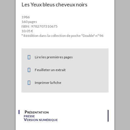
Les Yeux bleus cheveux noirs
1986
160 pages
ISBN : 9782707310675
10.05 €
* Réédition dans la collection de poche "Double" n°96
Lire les premières pages
Feuilleter un extrait
Imprimer la fiche
Présentation
presse
Version numérique