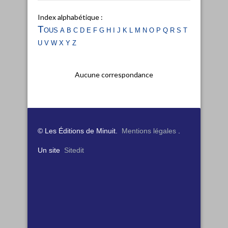
Index alphabétique :
Tous
a
b
c
d
e
f
g
h
i
j
k
l
m
n
o
p
q
r
s
t
u
v
w
x
y
z
Aucune correspondance
© Les Éditions de Minuit.
Mentions légales
.
Un site
Sitedit