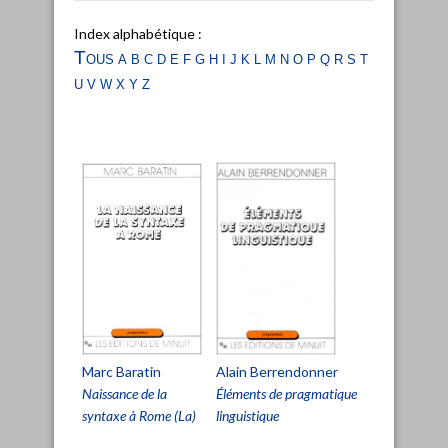
Index alphabétique :
Tous
a
b
c
d
e
f
g
h
i
j
k
l
m
n
o
p
q
r
s
t
u
v
w
x
y
z
Marc Baratin
Alain Berrendonner
Naissance de la
Éléments de pragmatique
syntaxe à Rome (La)
linguistique