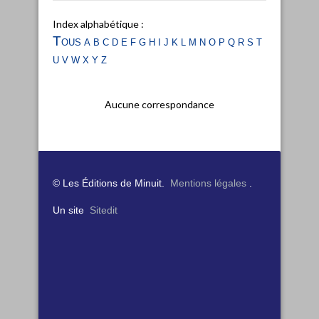
Index alphabétique :
Tous
a
b
c
d
e
f
g
h
i
j
k
l
m
n
o
p
q
r
s
t
u
v
w
x
y
z
Aucune correspondance
© Les Éditions de Minuit.
Mentions légales
.
Un site
Sitedit