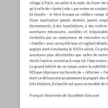
village à Paris, sa valise à la main, du foyer de
qu’à celle de « tante Leda », personne ne voulant 
En famille
- le titre évoque un célèbre roman d
d’une explication jamais donnée, jamais esqui
étonnements, à des humiliations, à des colère
aventures minuscules, sordides et inépuisab
violentée par un camionneur de rencontre ou b
« famille » avec un mystérieux et vigilant dédai
anglais dont s’enchanta le XVIIIe siècle. Ce pré
aventures plus décolletées que celles de notre
choisi l’auteur, accentue à coup sûr l’impression
Le grand intérêt de ce roman, outre la subtilité
NDiaye n’éprouve nul besoin de « réformer » l’or
dont se détournent prudemment la plupart des écr
très
littéraire
,
En famille
est aussi un modèle de 
François Nourissier
de l'académie Goncourt