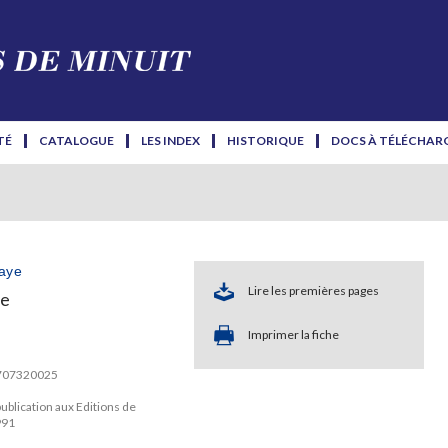
TÉ
CATALOGUE
LES INDEX
HISTORIQUE
DOCS À TÉLÉCHAR
aye
Lire les premières pages
le
Imprimer la fiche
2707320025
ublication aux Editions de
991