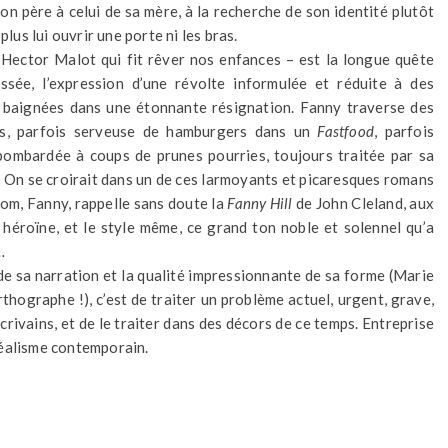
 son père à celui de sa mère, à la recherche de son identité plutôt
plus lui ouvrir une porte ni les bras.
’Hector Malot qui fit rêver nos enfances – est la longue quête
ssée, l’expression d’une révolte informulée et réduite à des
s baignées dans une étonnante résignation. Fanny traverse des
les, parfois serveuse de hamburgers dans un
Fastfood
, parfois
ombardée à coups de prunes pourries, toujours traitée par sa
n. On se croirait dans un de ces larmoyants et picaresques romans
nom, Fanny, rappelle sans doute la
Fanny Hill
de John Cleland, aux
 héroïne, et le style même, ce grand ton noble et solennel qu’a
…
 de sa narration et la qualité impressionnante de sa forme (Marie
thographe !), c’est de traiter un problème actuel, urgent, grave,
ivains, et de le traiter dans des décors de ce temps. Entreprise
réalisme contemporain.