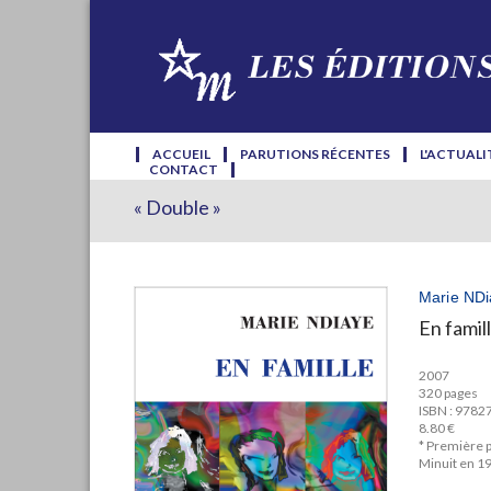
ACCUEIL
PARUTIONS RÉCENTES
L'ACTUALI
CONTACT
« Double »
Marie NDi
En famil
2007
320 pages
ISBN : 978
8.80 €
* Première p
Minuit en 1