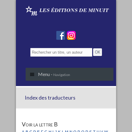
Menu -
Navigation
Index des traducteurs
Voir la lettre B
a
b
c
d
e
f
g
h
i
j
k
l
m
n
o
p
q
r
s
t
u
v
w