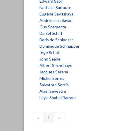
Edward Sapir
Nathalie Sarraute
Eugène Savitzkaya
Abdelmalek Sayad
Guy Scarpetta
Daniel Schiff
Boris de Schloezer
Dominique Schnapper
Inge Scholl
John Searle
Albert Sechehaye
Jacques Serena
Michel Serres
Salvatore Settis
Alain Sevestre
Layla Shahid Barrada
«
1
»