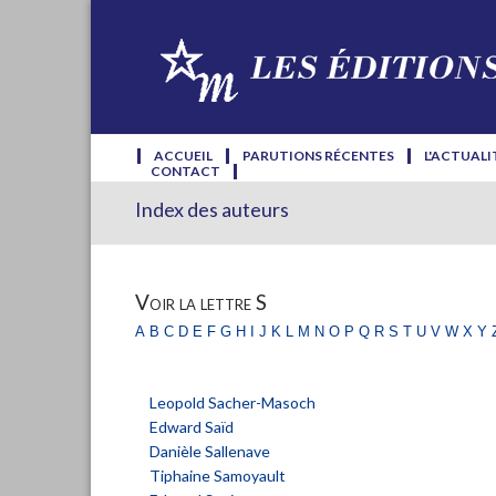
ACCUEIL
PARUTIONS RÉCENTES
L'ACTUALI
CONTACT
Index des auteurs
Voir la lettre S
a
b
c
d
e
f
g
h
i
j
k
l
m
n
o
p
q
r
s
t
u
v
w
x
y
Leopold Sacher-Masoch
Edward Saïd
Danièle Sallenave
Tiphaine Samoyault