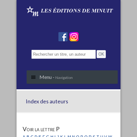
Menu -
Navigation
Index des auteurs
Voir la lettre P
a
b
c
d
e
f
g
h
i
j
k
l
m
n
o
p
q
r
s
t
u
v
w