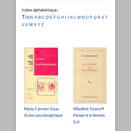
Index alphabétique :
Tous
a
b
c
d
e
f
g
h
i
j
k
l
m
n
o
p
q
r
s
t
u
v
w
x
y
z
Maria Carmen Gear
Wladimir Granoff
Action psychanalytique
Pensée et le féminin
(La)