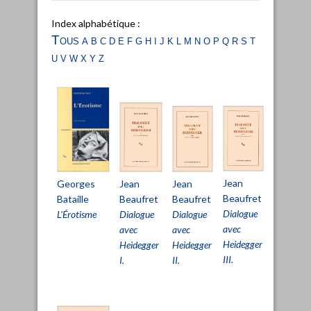
Index alphabétique :
Tous
a
b
c
d
e
f
g
h
i
j
k
l
m
n
o
p
q
r
s
t
u
v
w
x
y
z
Jean
Jean
Georges
Jean
Jean
Beaufret
Beaufret
Bataille
Beaufret
Beaufre
Dialogue
Dialogue
L’Érotisme
Dialogue
Dialogue
avec
avec
avec
avec
Heidegger
Heidegger
Heidegger
Heidegge
III.
I.
II.
IV.