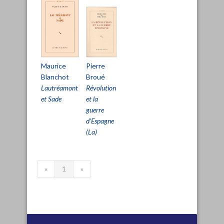
Maurice
Pierre
Blanchot
Broué
Lautréamont
Révolution
et Sade
et la
guerre
d’Espagne
(La)
«
1
»