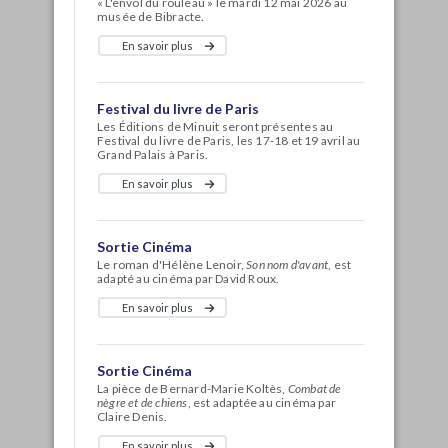
« L'envol du rouleau » le mardi 12 mai 2026 au
musée de Bibracte.
En savoir plus
Festival du livre de Paris
Les Éditions de Minuit seront présentes au
Festival du livre de Paris, les 17-18 et 19 avril au
Grand Palais à Paris.
En savoir plus
Sortie Cinéma
Le roman d'Hélène Lenoir,
Son nom d'avant
, est
adapté au cinéma par David Roux.
En savoir plus
Sortie Cinéma
La pièce de Bernard-Marie Koltès,
Combat de
nègre et de chiens
, est adaptée au cinéma par
Claire Denis.
En savoir plus