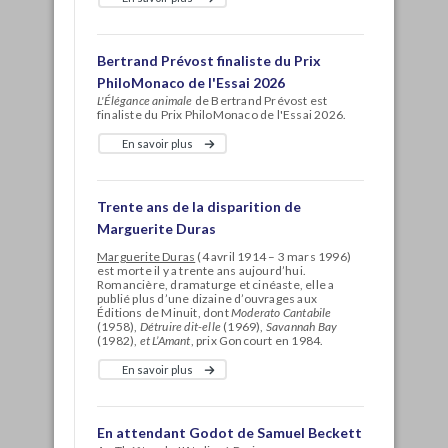
Bertrand Prévost finaliste du Prix
PhiloMonaco de l'Essai 2026
L'Élégance animale
de Bertrand Prévost est
finaliste du Prix PhiloMonaco de l'Essai 2026.
En savoir plus
Trente ans de la disparition de
Marguerite Duras
Marguerite Duras
(4 avril 1914 – 3 mars 1996)
est morte il y a trente ans aujourd’hui.
Romancière, dramaturge et cinéaste, elle a
publié plus d’une dizaine d’ouvrages aux
Éditions de Minuit, dont
Moderato Cantabile
(1958),
Détruire dit-elle
(1969),
Savannah Bay
(1982),
et L’Amant
, prix Goncourt en 1984.
En savoir plus
En attendant Godot de Samuel Beckett