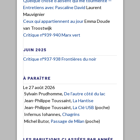
Quelque chose d'absent qui me tourmente —
Entretiens avec Pascaline David
Laurent
Mauvignier
Ceux qui appartiennent au jour
Emma Doude
van Troostwijk
Critique n°939-940 Marx vert
JUIN 2025
Critique n°937-938 Frontières du noir
À PARAÎTRE
Le 27 août 2026
Sylvain Prudhomme,
De l’autre côté du lac
Jean-Philippe Toussaint,
La Hantise
Jean-Philippe Toussaint,
La Clé USB
(poche)
Infernus Iohannes,
Chagrins
Michel Butor,
Passage de Milan
(poche)
LES PARUTIONS CLASSÉES PAR ANNÉE