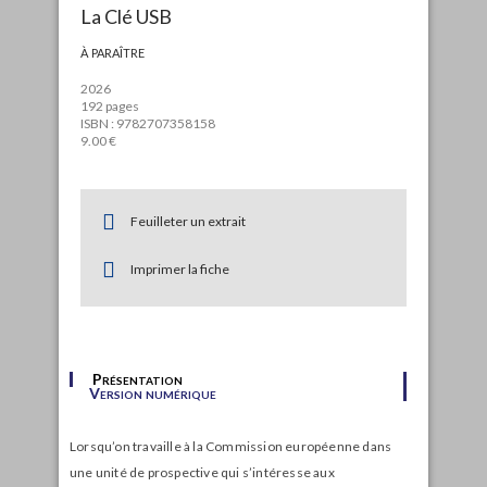
La Clé USB
à paraître
2026
192 pages
ISBN : 9782707358158
9.00 €
Feuilleter un extrait
Imprimer la fiche
Présentation
Version numérique
Lorsqu’on travaille à la Commission européenne dans
une unité de prospective qui s’intéresse aux