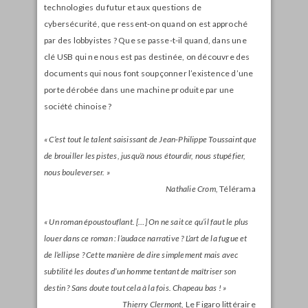
technologies du futur et aux questions de
cybersécurité, que ressent-on quand on est approché
par des lobbyistes ? Que se passe-t-il quand, dans une
clé USB qui ne nous est pas destinée, on découvre des
documents qui nous font soupçonner l’existence d’une
porte dérobée dans une machine produite par une
société chinoise ?
« C’est tout le talent saisissant de Jean-Philippe Toussaint que
de brouiller les pistes, jusqu’à nous étourdir, nous stupéfier,
nous bouleverser. »
Nathalie Crom,
Télérama
« Un roman époustouflant. […] On ne sait ce qu’il faut le plus
louer dans ce roman : l’audace narrative ? L’art de la fugue et
de l’ellipse ? Cette manière de dire simplement mais avec
subtilité les doutes d’un homme tentant de maîtriser son
destin ? Sans doute tout cela à la fois. Chapeau bas ! »
Thierry Clermont,
Le Figaro littéraire