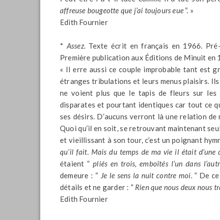
affreuse bougeotte que j’ai toujours eue
”. »
Edith Fournier
*
Assez
. Texte écrit en français en 1966. Pré
Première publication aux Éditions de Minuit en 1
« Il erre aussi ce couple improbable tant est 
étranges tribulations et leurs menus plaisirs. Ils
ne voient plus que le tapis de fleurs sur les
disparates et pourtant identiques car tout ce qu
ses désirs. D’aucuns verront là une relation de
Quoi qu’il en soit, se retrouvant maintenant seu
et vieillissant à son tour, c’est un poignant hy
qu’il fait. Mais du temps de ma vie il était d’une
étaient “
pliés en trois, emboîtés l’un dans l’au
demeure : “
Je le sens la nuit contre moi.
” De ce 
détails et ne garder : “
Rien que nous deux nous tr
Edith Fournier