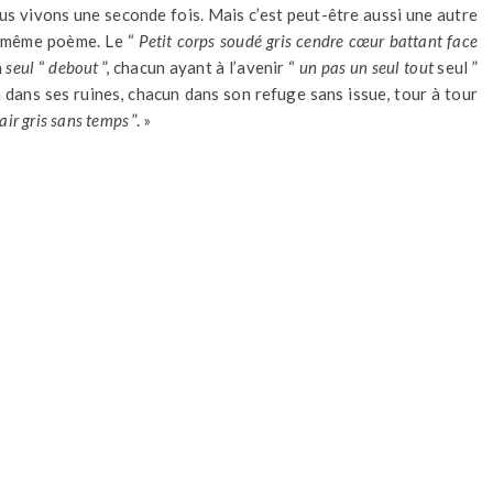
s vivons une seconde fois. Mais c’est peut-être aussi une autre
le même poème. Le “
Petit corps soudé gris cendre cœur battant face
n
seul
“
debout
”, chacun ayant à l’avenir “
un pas un seul tout
seul ”
n dans ses ruines, chacun dans son refuge sans issue, tour à tour
’air gris sans temps
”. »