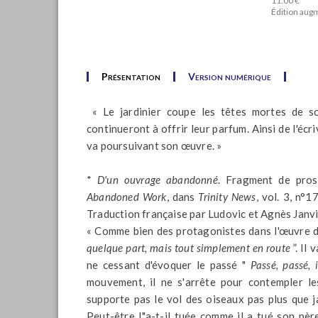
11.00 €
Édition aug
Présentation
Version numérique
« Le jardinier coupe les têtes mortes de son 
continueront à offrir leur parfum. Ainsi de l'écri
va poursuivant son œuvre. »
*
D'un ouvrage abandonné
. Fragment de pros
Abandoned Work
, dans
Trinity News
, vol. 3, n°1
Traduction française par Ludovic et Agnès Janvie
« Comme bien des protagonistes dans l'œuvre d
quelque part, mais tout simplement en route
”. Il 
ne cessant d'évoquer le passé "
Passé, passé,
mouvement, il ne s'arrête pour contempler les
supporte pas le vol des oiseaux pas plus que ja
Peut-être l"a-t-il tuée comme il a tué son pè