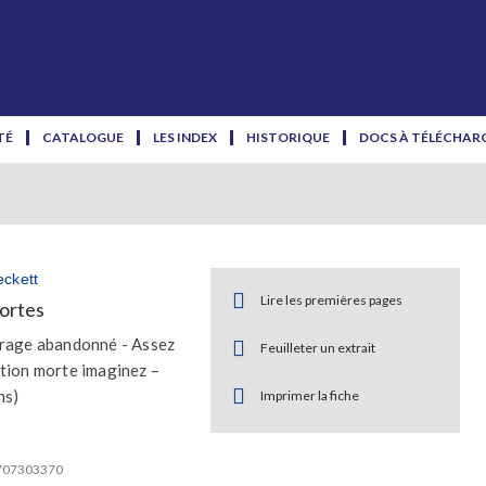
TÉ
CATALOGUE
LES INDEX
HISTORIQUE
DOCS À TÉLÉCHAR
ckett
Lire les premières pages
ortes
rage abandonné - Assez
Feuilleter un extrait
tion morte imaginez –
ns)
Imprimer la fiche
2707303370