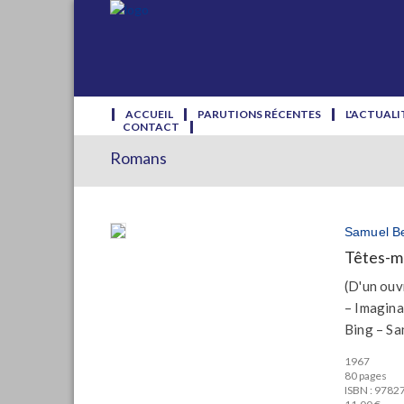
ACCUEIL
PARUTIONS RÉCENTES
L'ACTUALI
CONTACT
Romans
Samuel Be
Têtes-m
(D'un ouv
– Imagina
Bing – Sa
1967
80 pages
ISBN : 978