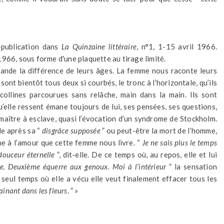
-publication dans
La Quinzaine littéraire
, n°1, 1-15 avril 1966.
966, sous forme d'une plaquette au tirage limité.
grande la différence de leurs âges. La femme nous raconte leurs
 sont bientôt tous deux si courbés, le tronc à l’horizontale, qu’ils
 collines parcourues sans relâche, main dans la main. Ils sont
’elle ressent émane toujours de lui, ses pensées, ses questions,
 maître à esclave, quasi l’évocation d’un syndrome de Stockholm.
le après sa “
disgrâce supposée
” ou peut-être la mort de l’homme,
mne à l’amour que cette femme nous livre. “
Je ne sais plus le temps
 douceur éternelle
”, dit-elle. De ce temps où, au repos, elle et lui
tre. Deuxième équerre aux genoux. Moi à l’intérieur
” la sensation
seul temps où elle a vécu elle veut finalement effacer tous les
aînant dans les fleurs
. ” »