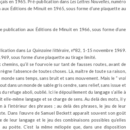
ançais en 1965. Pré-publication dans
Les Lettres Nouvelles
, numéro
 aux Éditions de Minuit en 1965, sous forme d’une plaquette au
re publication aux Éditions de Minuit en 1966, sous forme d’une
blication dans
La Quinzaine littéraire
, n°82, 1-15 novembre 1969.
969, sous forme d’une plaquette au tirage limité.
ux chemins, qu’il se fourvoie sur tant de fausses routes, avant de
 règne l’absence de toutes choses. Là, maître de toute sa raison,
n monde sans temps, sans bruit et sans mouvement. Mais le “
vrai
bout dans un monde de sable gris cendre, sans relief, sans issue et
 du refuge aboli, oublié. Ici le dépouillement du langage s’allie à
ait elle-même langage et se charge de sens. Au delà des mots, il y
on à l’intérieur des phrases ; au delà des phrases, le jeu de leur
texte. Dans l’œuvre de Samuel Beckett apparaît souvent son goût
e de leur langage et le jeu des combinaisons possibles qu’elles
ié au poète. C’est la même mélopée que, dans une disposition