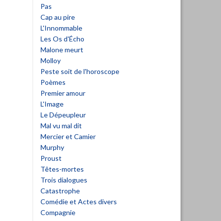
Pas
Cap au pire
L'Innommable
Les Os d'Écho
Malone meurt
Molloy
Peste soit de l'horoscope
Poèmes
Premier amour
L'Image
Le Dépeupleur
Mal vu mal dit
Mercier et Camier
Murphy
Proust
Têtes-mortes
Trois dialogues
Catastrophe
Comédie et Actes divers
Compagnie