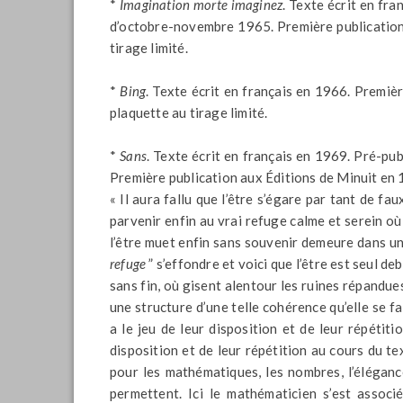
*
Imagination morte imaginez
. Texte écrit en fr
d’octobre-novembre 1965. Première publication
tirage limité.
*
Bing
. Texte écrit en français en 1966. Premiè
plaquette au tirage limité.
*
Sans
. Texte écrit en français en 1969. Pré-pu
Première publication aux Éditions de Minuit en 1
« Il aura fallu que l’être s’égare par tant de fa
parvenir enfin au vrai refuge calme et serein où
l’être muet enfin sans souvenir demeure dans u
refuge
” s’effondre et voici que l’être est seul de
sans fin, où gisent alentour les ruines répandues
une structure d’une telle cohérence qu’elle se f
a le jeu de leur disposition et de leur répétiti
disposition et de leur répétition au cours du 
pour les mathématiques, les nombres, l’éléganc
permettent. Ici le mathématicien s’est assoc