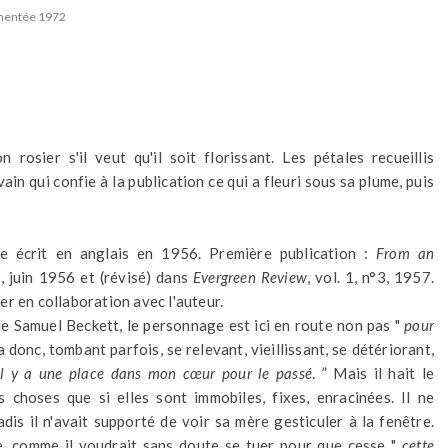
mentée 1972
rosier s'il veut qu'il soit florissant. Les pétales recueillis
vain qui confie à la publication ce qui a fleuri sous sa plume, puis
e écrit en anglais en 1956. Première publication :
From an
7, juin 1956 et (révisé) dans
Evergreen Review
, vol. 1, n°3, 1957.
r en collaboration avec l'auteur.
e Samuel Beckett, le personnage est ici en route non pas "
pour
va donc, tombant parfois, se relevant, vieillissant, se détériorant,
 il y a une place dans mon cœur pour le passé
. ” Mais il hait le
 choses que si elles sont immobiles, fixes, enracinées. Il ne
dis il n'avait supporté de voir sa mère gesticuler à la fenêtre.
re, comme il voudrait sans doute se tuer pour que cesse "
cette