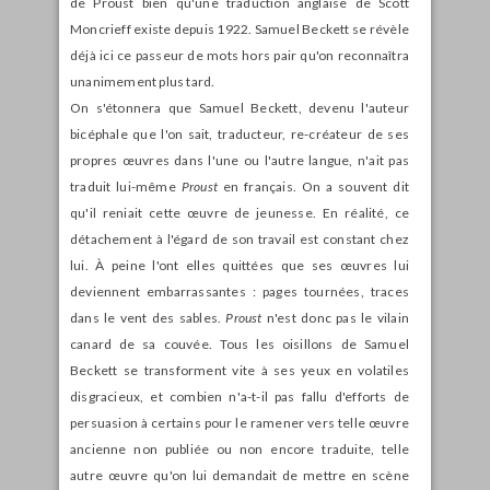
de Proust bien qu'une traduction anglaise de Scott
Moncrieff existe depuis 1922. Samuel Beckett se révèle
déjà ici ce passeur de mots hors pair qu'on reconnaîtra
unanimement plus tard.
On s'étonnera que Samuel Beckett, devenu l'auteur
bicéphale que l'on sait, traducteur, re-créateur de ses
propres œuvres dans l'une ou l'autre langue, n'ait pas
traduit lui-même
Proust
en français. On a souvent dit
qu'il reniait cette œuvre de jeunesse. En réalité, ce
détachement à l'égard de son travail est constant chez
lui. À peine l'ont elles quittées que ses œuvres lui
deviennent embarrassantes : pages tournées, traces
dans le vent des sables.
Proust
n'est donc pas le vilain
canard de sa couvée. Tous les oisillons de Samuel
Beckett se transforment vite à ses yeux en volatiles
disgracieux, et combien n'a-t-il pas fallu d'efforts de
persuasion à certains pour le ramener vers telle œuvre
ancienne non publiée ou non encore traduite, telle
autre œuvre qu'on lui demandait de mettre en scène