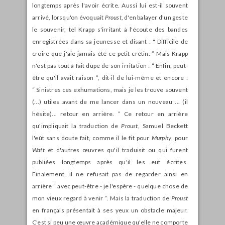
longtemps après l'avoir écrite. Aussi lui est-il souvent
arrivé, lorsqu'on évoquait
Proust
, d'en balayer d'un geste
le souvenir, tel Krapp s'irritant à l'écoute des bandes
enregistrées dans sa jeunesse et disant : " Difficile de
croire que j'aie jamais été ce petit crétin. ” Mais Krapp
n'est pas tout à fait dupe de son irritation : “ Enfin, peut-
être qu'il avait raison ”, dit-il de lui-même et encore :
“ Sinistres ces exhumations, mais je les trouve souvent
(...) utiles avant de me lancer dans un nouveau ... (il
hésite)... retour en arrière. ” Ce retour en arrière
qu'impliquait la traduction de
Proust
, Samuel Beckett
l'eût sans doute fait, comme il le fit pour
Murphy
, pour
Watt
et d'autres œuvres qu'il traduisit ou qui furent
publiées longtemps après qu'il les eut écrites.
Finalement, il ne refusait pas de regarder ainsi en
arrière “ avec peut-être - je l'espère - quelque chose de
mon vieux regard à venir ”. Mais la traduction de
Proust
en français présentait à ses yeux un obstacle majeur.
C'est si peu une œuvre académique qu'elle ne comporte