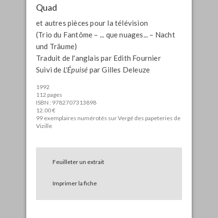
Quad
et autres pièces pour la télévision
(Trio du Fantôme – ... que nuages... – Nacht
und Träume)
Traduit de l'anglais par Edith Fournier
Suivi de
L'Épuisé
par Gilles Deleuze
1992
112 pages
ISBN : 9782707313898
12.00 €
99 exemplaires numérotés sur Vergé des papeteries de
Vizille
Feuilleter un extrait
Imprimer la fiche