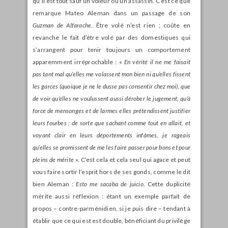
qu’il est tout sauf un voleur ou un assassin. C’est ce que
remarque Mateo Aleman dans un passage de son
Guzman de Alfarache
. Être volé n’est rien ; coûte en
revanche le fait d’être volé par des domestiques qui
s’arrangent pour tenir toujours un comportement
apparemment irréprochable : «
En vérité il ne me faisait
pas tant mal qu’elles me volassent mon bien ni qu’elles fissent
les garces (quoique je ne le dusse pas consentir chez moi), que
de voir qu’elles ne voulussent aussi dérober le jugement, qu’à
force de mensonges et de larmes elles prétendissent justifier
leurs fourbes ; de sorte que sachant comme tout en allait, et
voyant clair en leurs déportements infâmes, je rageais
qu’elles se promissent de me les faire passer pour bons et pour
pleins de mérite
». C’est cela et cela seul qui agace et peut
vous faire sortir l’esprit hors de ses gonds, comme le dit
bien Aleman :
Esto me sacaba de juicio
. Cette duplicité
mérite aussi réflexion : étant un exemple parfait de
propos – contre-parménidien, si je puis dire – tendant à
établir que ce qui est est double, bénéficiant du privilège