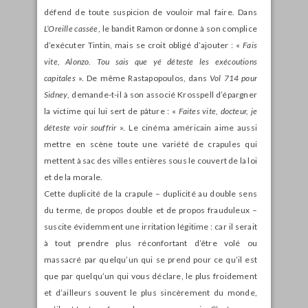
défend de toute suspicion de vouloir mal faire. Dans
L’Oreille cassée
, le bandit Ramon ordonne à son complice
d’exécuter Tintin, mais se croit obligé d’ajouter : «
Fais
vite, Alonzo. Tou sais que yé déteste les exécoutions
capitales
». De même Rastapopoulos, dans
Vol 714 pour
Sidney
, demande-t-il à son associé Krosspell d’épargner
la victime qui lui sert de pâture : «
Faites vite, docteur, je
déteste voir souffrir
». Le cinéma américain aime aussi
mettre en scène toute une variété de crapules qui
mettent à sac des villes entières sous le couvert de la loi
et de la morale.
Cette duplicité de la crapule – duplicité au double sens
du terme, de propos double et de propos frauduleux –
suscite évidemment une irritation légitime : car il serait
à tout prendre plus réconfortant d’être volé ou
massacré par quelqu’un qui se prend pour ce qu’il est
que par quelqu’un qui vous déclare, le plus froidement
et d’ailleurs souvent le plus sincèrement du monde,