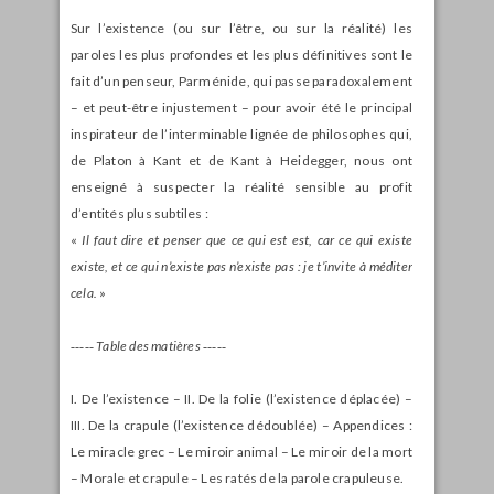
Sur l’existence (ou sur l’être, ou sur la réalité) les
paroles les plus profondes et les plus définitives sont le
fait d’un penseur, Parménide, qui passe paradoxalement
– et peut-être injustement – pour avoir été le principal
inspirateur de l’interminable lignée de philosophes qui,
de Platon à Kant et de Kant à Heidegger, nous ont
enseigné à suspecter la réalité sensible au profit
d’entités plus subtiles :
«
Il faut dire et penser que ce qui est est, car ce qui existe
existe, et ce qui n’existe pas n’existe pas : je t’invite à méditer
cela.
»
‑‑‑‑‑
Table des matières ‑‑‑‑‑
I. De l’existence – II. De la folie (l’existence déplacée) –
III. De la crapule (l’existence dédoublée) – Appendices :
Le miracle grec – Le miroir animal – Le miroir de la mort
– Morale et crapule – Les ratés de la parole crapuleuse.