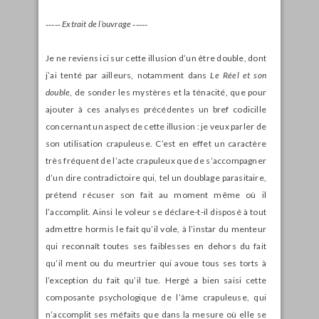
‑‑‑‑‑
Extrait de l’ouvrage ‑‑‑‑‑
Je ne reviens ici sur cette illusion d’un être double, dont
j’ai tenté par ailleurs, notamment dans
Le Réel et son
double
, de sonder les mystères et la ténacité, que pour
ajouter à ces analyses précédentes un bref codicille
concernant un aspect de cette illusion : je veux parler de
son utilisation crapuleuse. C’est en effet un caractère
très fréquent de l’acte crapuleux que de s’accompagner
d’un dire contradictoire qui, tel un doublage parasitaire,
prétend récuser son fait au moment même où il
l’accomplit. Ainsi le voleur se déclare-t-il disposé à tout
admettre hormis le fait qu’il vole, à l’instar du menteur
qui reconnaît toutes ses faiblesses en dehors du fait
qu’il ment ou du meurtrier qui avoue tous ses torts à
l’exception du fait qu’il tue. Hergé a bien saisi cette
composante psychologique de l’âme crapuleuse, qui
n’accomplit ses méfaits que dans la mesure où elle se