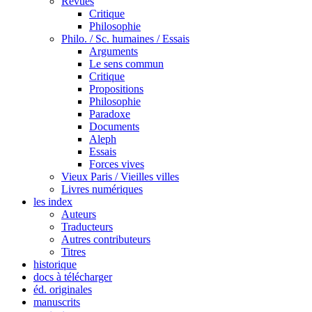
Revues
Critique
Philosophie
Philo. / Sc. humaines / Essais
Arguments
Le sens commun
Critique
Propositions
Philosophie
Paradoxe
Documents
Aleph
Essais
Forces vives
Vieux Paris / Vieilles villes
Livres numériques
les index
Auteurs
Traducteurs
Autres contributeurs
Titres
historique
docs à télécharger
éd. originales
manuscrits