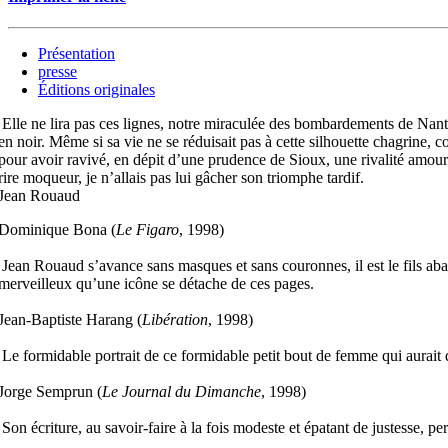
Présentation
presse
Éditions originales
Elle ne lira pas ces lignes, notre miraculée des bombardements de Nantes
en noir. Même si sa vie ne se réduisait pas à cette silhouette chagrine, 
pour avoir ravivé, en dépit d’une prudence de Sioux, une rivalité amour
rire moqueur, je n’allais pas lui gâcher son triomphe tardif.
Jean Rouaud
Dominique Bona (
Le Figaro
, 1998)
Jean Rouaud s’avance sans masques et sans couronnes, il est le fils aband
merveilleux qu’une icône se détache de ces pages.
Jean-Baptiste Harang (
Libération
, 1998)
Le formidable portrait de ce formidable petit bout de femme qui aurait d
Jorge Semprun (
Le Journal du Dimanche
, 1998)
Son écriture, au savoir-faire à la fois modeste et épatant de justesse, p