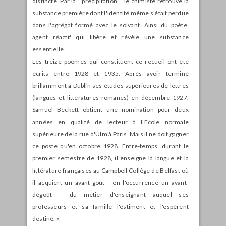
distincte. Par la “ précipitation ”, le chimiste retrouve la
substance première dont l'identité même s'était perdue
dans l'agrégat formé avec le solvant. Ainsi du poète,
agent réactif qui libère et révèle une substance
essentielle.
Les treize poèmes qui constituent ce recueil ont été
écrits entre 1928 et 1935. Après avoir terminé
brillamment à Dublin ses études supérieures de lettres
(langues et littératures romanes) en décembre 1927,
Samuel Beckett obtient une nomination pour deux
années en qualité de lecteur à l'Ecole normale
supérieure de la rue d'Ulm à Paris. Mais il ne doit gagner
ce poste qu'en octobre 1928. Entre-temps, durant le
premier semestre de 1928, il enseigne la langue et la
littérature françaises au Campbell Collège de Belfast où
il acquiert un avant-goût - en l'occurrence un avant-
dégoût – du métier d'enseignant auquel ses
professeurs et sa famille l'estiment et l'espèrent
destiné. »