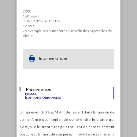
2000
160 pages
ISBN : 9782707317162
12.05 €
25 exemplaires numérotés sur Velin des papeteries de
Vizille
Imprimer la fiche
Présentation
presse
Éditions originales
Un après-midi d'été, Mathilde revient dans la maison de
son enfance pour tenter de comprendre le drame qui
s’est joué ici trente ans plus tôt. Tant de choses restent
obscures : la mort de son père, l'infidélité de sa mère, la