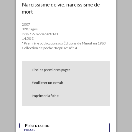
Narcissisme de vie, narcissisme de
mort
2007
320 pages
ISBN : 9782707320131
14.50 €
* Première publication aux Éditions de Minuit en 1983
Collection de poche "Reprise" n°14
Lire les premières pages
Feuilleter un extrait
Imprimer la fiche
Présentation
presse