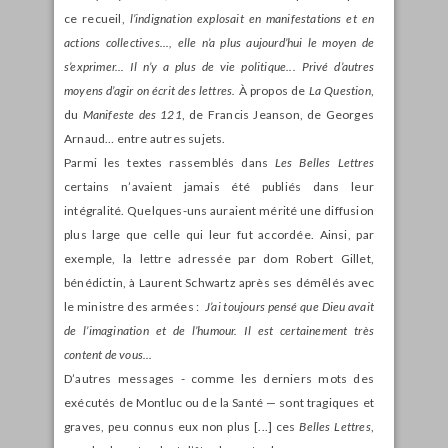
ce recueil,
l’indignation explosait en manifestations et en
actions collectives..., elle n’a plus aujourd’hui le moyen de
s’exprimer... Il n’y a plus de vie politique... Privé d’autres
moyens d’agir on écrit des lettres.
À propos de
La Question
,
du
Manifeste des 121
, de Francis Jeanson, de Georges
Arnaud… entre autres sujets.
Parmi les textes rassemblés dans
Les Belles Lettres
certains n’avaient jamais été publiés dans leur
intégralité. Quelques-uns auraient mérité une diffusion
plus large que celle qui leur fut accordée. Ainsi, par
exemple, la lettre adressée par dom Robert Gillet,
bénédictin, à Laurent Schwartz après ses démêlés avec
le ministre des armées :
J’ai toujours pensé que Dieu avait
de l’imagination et de l’humour. Il est certainement très
content de vous...
D’autres messages - comme les derniers mots des
exécutés de Montluc ou de la Santé — sont tragiques et
graves, peu connus eux non plus [...] ces
Belles Lettres
,