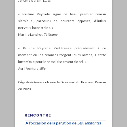
Jérôme Garcin,
L’Obs
« Pauline Peyrade signe ce beau premier roman
sismique, parcouru de courants opposés, d’influx
nerveux incontrôlés. »
Marine Landrot,
Télérama
« Pauline Peyrade s’intéresse précisément à ce
moment où les femmes forgent leurs armes, à cette
lutte vitale pour le ressaisissement de soi. »
Avril Ventura,
Elle
L'Âge de détruire
a obtenu le Goncourt du Premier Roman
en 2023.
RENCONTRE
A l'occasion de la parution de
Les Habitantes