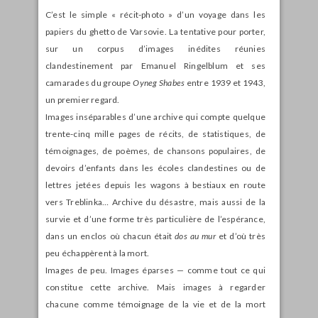
C’est le simple « récit-photo » d’un voyage dans les
papiers du ghetto de Varsovie. La tentative pour porter,
sur un corpus d’images inédites réunies
clandestinement par Emanuel Ringelblum et ses
camarades du groupe
Oyneg Shabes
entre 1939 et 1943,
un premier regard.
Images inséparables d’une archive qui compte quelque
trente-cinq mille pages de récits, de statistiques, de
témoignages, de poèmes, de chansons populaires, de
devoirs d’enfants dans les écoles clandestines ou de
lettres jetées depuis les wagons à bestiaux en route
vers Treblinka… Archive du désastre, mais aussi de la
survie et d’une forme très particulière de l’espérance,
dans un enclos où chacun était
dos au mur
et d’où très
peu échappèrent à la mort.
Images de peu. Images éparses — comme tout ce qui
constitue cette archive. Mais images à regarder
chacune comme témoignage de la vie et de la mort