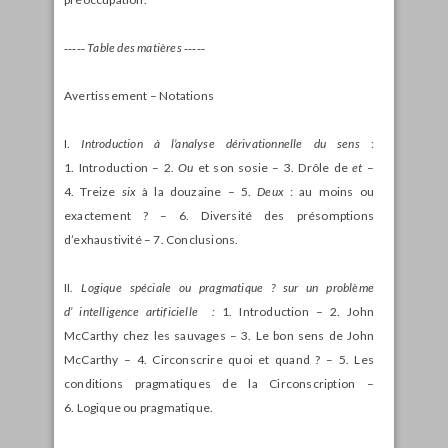
‑‑‑‑‑
Table des matières ‑‑‑‑‑
Avertissement – Notations
I.
Introduction à l’analyse dérivationnelle du sens
:
1. Introduction – 2.
Ou
et son sosie – 3. Drôle de
et
–
4. Treize
six
à la douzaine – 5.
Deux
: au moins ou
exactement ? – 6. Diversité des présomptions
d’exhaustivité – 7. Conclusions.
II
. Logique spéciale ou pragmatique ? sur un problème
d’ intelligence artificielle :
1. Introduction – 2. John
McCarthy chez les sauvages – 3. Le bon sens de John
McCarthy – 4. Circonscrire quoi et quand ? – 5. Les
conditions pragmatiques de la Circonscription –
6. Logique ou pragmatique.