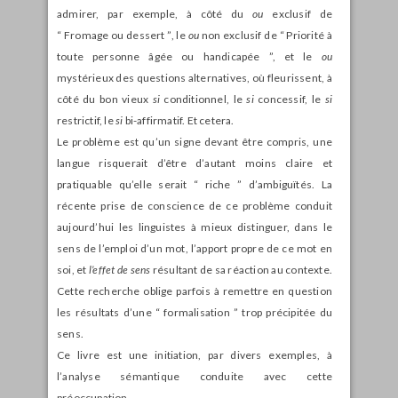
admirer, par exemple, à côté du
ou
exclusif de
“ Fromage ou dessert ”, le
ou
non exclusif de “ Priorité à
toute personne âgée ou handicapée ”, et le
ou
mystérieux des questions alternatives, où fleurissent, à
côté du bon vieux
si
conditionnel, le
si
concessif, le
si
restrictif, le
si
bi-affirmatif. Et cetera.
Le problème est qu’un signe devant être compris, une
langue risquerait d’être d’autant moins claire et
pratiquable qu’elle serait “ riche ” d’ambiguïtés. La
récente prise de conscience de ce problème conduit
aujourd’hui les linguistes à mieux distinguer, dans le
sens de l’emploi d’un mot, l’apport propre de ce mot en
soi, et
l’effet de sens
résultant de sa réaction au contexte.
Cette recherche oblige parfois à remettre en question
les résultats d’une “ formalisation ” trop précipitée du
sens.
Ce livre est une initiation, par divers exemples, à
l’analyse sémantique conduite avec cette
préoccupation.