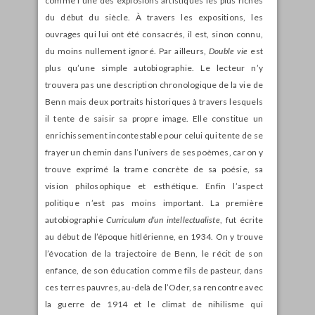
comme l’une des explosions artistiques les plus riches
du début du siècle. À travers les expositions, les
ouvrages qui lui ont été consacrés, il est, sinon connu,
du moins nullement ignoré. Par ailleurs,
Double vie
est
plus qu’une simple autobiographie. Le lecteur n’y
trouvera pas une description chronologique de la vie de
Benn mais deux portraits historiques à travers lesquels
il tente de saisir sa propre image. Elle constitue un
enrichissement incontestable pour celui qui tente de se
frayer un chemin dans l’univers de ses poèmes, car on y
trouve exprimé la trame concrète de sa poésie, sa
vision philosophique et esthétique. Enfin l’aspect
politique n’est pas moins important. La première
autobiographie
Curriculum d’un intellectualiste
, fut écrite
au début de l’époque hitlérienne, en 1934. On y trouve
l’évocation de la trajectoire de Benn, le récit de son
enfance, de son éducation comme fils de pasteur, dans
ces terres pauvres, au-delà de l’Oder, sa rencontre avec
la guerre de 1914 et le climat de nihilisme qui