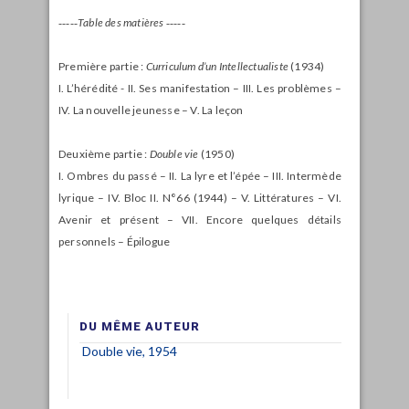
‑‑‑‑‑Table des matières ‑‑‑‑‑
Première partie :
Curriculum d’un Intellectualiste
(1934)
I. L’hérédité - II. Ses manifestation – III. Les problèmes –
IV. La nouvelle jeunesse – V. La leçon
Deuxième partie :
Double vie
(1950)
I. Ombres du passé – II. La lyre et l’épée – III. Intermède
lyrique – IV. Bloc II. N°66 (1944) – V. Littératures – VI.
Avenir et présent – VII. Encore quelques détails
personnels – Épilogue
DU MÊME AUTEUR
Double vie, 1954