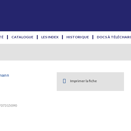
TÉ
CATALOGUE
LES INDEX
HISTORIQUE
DOCS À TÉLÉCHAR
mann
Imprimer la fiche
2707315090