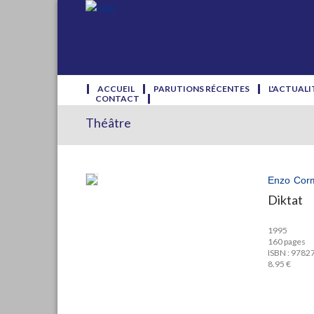
ACCUEIL
PARUTIONS RÉCENTES
L'ACTUALI
CONTACT
Théâtre
Enzo Cor
Diktat
1995
160 pages
ISBN : 978
8.95 €