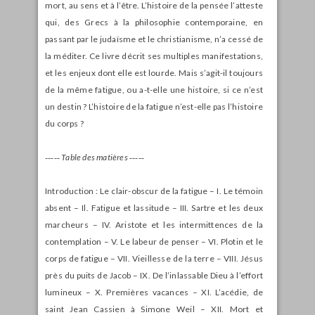
mort, au sens et à l’être. L’histoire de la pensée l’atteste
qui, des Grecs à la philosophie contemporaine, en
passant par le judaïsme et le christianisme, n’a cessé de
la méditer. Ce livre décrit ses multiples manifestations,
et les enjeux dont elle est lourde. Mais s’agit-il toujours
de la même fatigue, ou a-t-elle une histoire, si ce n’est
un destin ? L’histoire de la fatigue n’est-elle pas l’histoire
du corps ?
‑‑‑‑‑
Table des matières ‑‑‑‑‑
Introduction : Le clair-obscur de la fatigue – I. Le témoin
absent – Il. Fatigue et lassitude – III. Sartre et les deux
marcheurs – IV. Aristote et les intermittences de la
contemplation – V. Le labeur de penser – VI. Plotin et le
corps de fatigue – VII. Vieillesse de la terre – VIII. Jésus
près du puits de Jacob – IX. De l’inlassable Dieu à l’effort
lumineux – X. Premières vacances – XI. L’acédie, de
saint Jean Cassien à Simone Weil – XII. Mort et