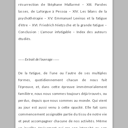
résurrection de Stéphane Mallarmé – XIII. Paroles
lasses, de Laforgue à Pessoa – XIV. Les bilans de la
psychothérapie – XV. Emmanuel Levinas et la fatigue
d’être – XVI. Friedrich Nietzsche et la grande fatigue –
Conclusion : L’amour infatigable – Index des auteurs
étudiés.
‑‑‑‑‑
Extrait de l’ouvrage ‑‑‑‑‑
De la fatigue, de l’une ou l’autre de ses multiples
formes, quotidiennement chacun de nous fait
l’épreuve, et, dans cette épreuve immémorialement
familière, nous nous sommes toujours déjà trouvés, ou
perdus, depuis que nous sommes au monde. Qui vient
au jour est aussi venu à cette opacité. Elle fait sans
commencement assignable partie du tissu de notre vie
et peut accompagner chacune de nos activités. Même
un insolite épuisement qui par son intensité ou son