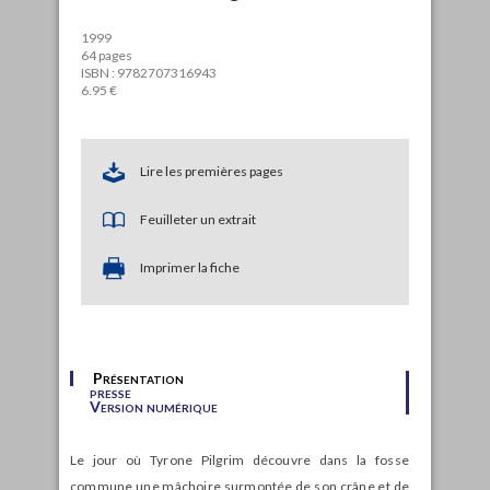
1999
64 pages
ISBN : 9782707316943
6.95 €
Lire les premières pages
Feuilleter un extrait
Imprimer la fiche
Présentation
presse
Version numérique
Le jour où Tyrone Pilgrim découvre dans la fosse
commune une mâchoire surmontée de son crâne et de