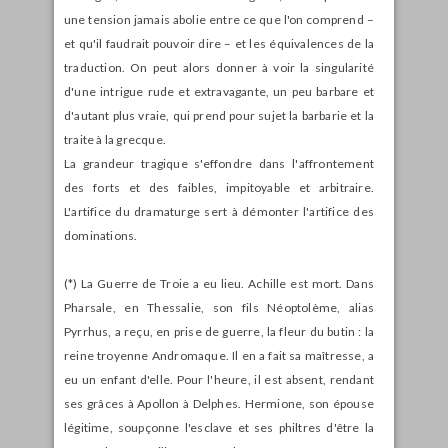
une tension jamais abolie entre ce que l'on comprend –
et qu'il faudrait pouvoir dire – et les équivalences de la
traduction. On peut alors donner à voir la singularité
d'une intrigue rude et extravagante, un peu barbare et
d'autant plus vraie, qui prend pour sujet la barbarie et la
traite à la grecque.
La grandeur tragique s'effondre dans l'affrontement
des forts et des faibles, impitoyable et arbitraire.
L'artifice du dramaturge sert à démonter l'artifice des
dominations.
(*) La Guerre de Troie a eu lieu. Achille est mort. Dans
Pharsale, en Thessalie, son fils Néoptolème, alias
Pyrrhus, a reçu, en prise de guerre, la fleur du butin : la
reine troyenne Andromaque. Il en a fait sa maîtresse, a
eu un enfant d'elle. Pour l'heure, il est absent, rendant
ses grâces à Apollon à Delphes. Hermione, son épouse
légitime, soupçonne l'esclave et ses philtres d'être la