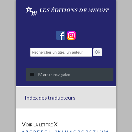
Menu -
Navigation
Index des traducteurs
Voir la lettre X
a
b
c
d
e
f
g
h
i
j
k
l
m
n
o
p
q
r
s
t
u
v
w