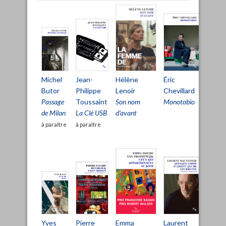
Hélène
Éric
Michel
Thom
Jean-
Lenoir
Chevillard
Butor
Clerc
Philippe
Son nom
Monotobio
Passage
Paris,
Toussaint
d'avant
de Milan
musée 
La Clé USB
XXIe si
à paraître
à paraître
Pierre
Emma
Laurent
Yves
Charl