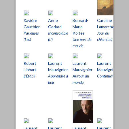
Caroline
Xavière
Anne
Bernard-
Hél
Lamarche
Gauthier
Godard
Marie
Leno
Jour du
Parleuses
Inconsolable
Koltès
Entra
chien (Le)
(Les)
(L')
Une part de
ma vie
Robert
Laurent
Laurent
Laurent
Lau
Linhart
Mauvignier
Mauvignier
Mauvignier
Mau
L’Établi
Apprendre à
Autour du
Continuer
Dans
finir
monde
foul
Laurent
Laurent
Laurent
Mar
Laurent