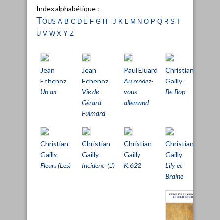
Index alphabétique :
Tous
a
b
c
d
e
f
g
h
i
j
k
l
m
n
o
p
q
r
s
t
u
v
w
x
y
z
Jean
Jean
Paul Eluard
Christian
Chri
Echenoz
Echenoz
Au rendez-
Gailly
Gail
Un an
Vie de
vous
Be-Bop
Dern
Gérard
allemand
amo
Fulmard
Christian
Christian
Christian
Christian
Chri
Gailly
Gailly
Gailly
Gailly
Gail
Fleurs (Les)
Incident (L')
K.622
Lily et
Nua
Braine
rou