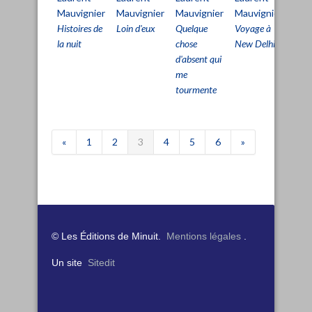
Mauvignier
Mauvignier
Mauvignier
NDi
Mauvignier
Histoires de
Loin d'eux
Voyage à
En f
Quelque
la nuit
New Delhi
chose
d'absent qui
me
tourmente
«
1
2
3
4
5
6
»
© Les Éditions de Minuit.
Mentions légales
.
Un site
Sitedit