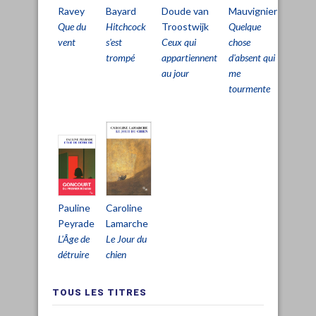
Bayard
Doude van
Mauvignier
Ravey
Delbo
Hitchcock
Troostwijk
Quelque
Que du
La
s'est
Ceux qui
chose
vent
Mémoi
trompé
appartiennent
d'absent qui
et les j
au jour
me
tourmente
Pauline
Caroline
Peyrade
Lamarche
L'Âge de
Le Jour du
détruire
chien
TOUS LES TITRES