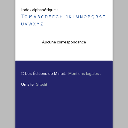
Index alphabétique :
Tous
a
b
c
d
e
f
g
h
i
j
k
l
m
n
o
p
q
r
s
t
u
v
w
x
y
z
Aucune correspondance
© Les Éditions de Minuit.
Mentions légales
.
Un site
Sitedit