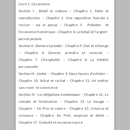
Livre 1 : L’économie
Section I :
Bétail et richesse
– Chapitre 1. Mâle et
reproducteur – Chapitre 2. Une opposition lexicale à
réviser :
sus et porcus
– Chapitre 3.
Próbaton
et
l’économie homérique –Chapitre 4. Le bétail et l’argent :
pecu
et
pecùnia
Section II :
Donner et prendre
– Chapitre 5. Don et échange
– Chapitre 6. Donner, prendre et recevoir –
Chapitre 7. L’hospitalité – Chapitre 8. La fidélité
personnelle
Section III .
L’achat
– Chapitre 9. Deux façons d’acheter –
Chapitre 10. Achat et rachat – Chapitre 11. Un métier
sans nom : le commerce
Section IV :
Les obligations économiques
– Chapitre 12. Le
compte et l’estimation – Chapitre 13. Le louage –
Chapitre – 14. Prix et salaire – Chapitre 15. Créance et
croyance – Chapitre 16. Prêt, emprunt et dette –
Chapitre 17. Gratuité et reconnaissance