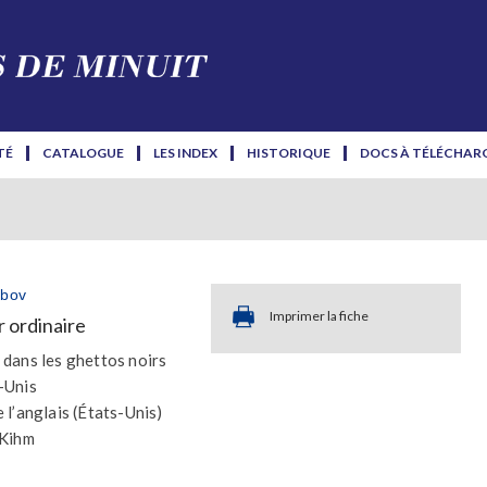
TÉ
CATALOGUE
LES INDEX
HISTORIQUE
DOCS À TÉLÉCHAR
abov
Imprimer la fiche
r ordinaire
 dans les ghettos noirs
-Unis
 l’anglais (États-Unis)
 Kihm