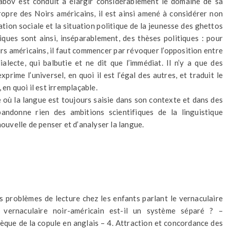
abov est conduit à élargir considérablement le domaine de sa
opre des Noirs américains, il est ainsi amené à considérer non
ation sociale et la situation politique de la jeunesse des ghettos
iques sont ainsi, inséparablement, des thèses politiques : pour
rs américains, il faut commencer par révoquer l’opposition entre
dialecte, qui balbutie et ne dit que l’immédiat. Il n’y a que des
rime l’universel, en quoi il est l’égal des autres, et traduit le
 en quoi il est irremplaçable.
 où la langue est toujours saisie dans son contexte et dans des
bandonne rien des ambitions scientifiques de la linguistique
uvelle de penser et d’analyser la langue.
es problèmes de lecture chez les enfants parlant le vernaculaire
e vernaculaire noir-américain est-il un système séparé ? –
sèque de la copule en anglais – 4. Attraction et concordance des