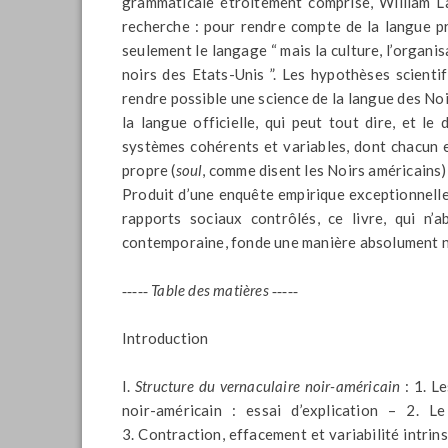
grammaticale étroitement comprise, William L
recherche : pour rendre compte de la langue pr
seulement le langage “ mais la culture, l’organis
noirs des Etats-Unis ”. Les hypothèses scientif
rendre possible une science de la langue des Noi
la langue officielle, qui peut tout dire, et le 
systèmes cohérents et variables, dont chacun exp
propre (
soul
, comme disent les Noirs américains),
Produit d’une enquête empirique exceptionnelle
rapports sociaux contrôlés, ce livre, qui n’a
contemporaine, fonde une manière absolument no
‑‑‑‑‑
Table des matières ‑‑‑‑‑
Introduction
I.
Structure du vernaculaire noir-américain
: 1. L
noir-américain : essai d’explication – 2. L
3. Contraction, effacement et variabilité intrin