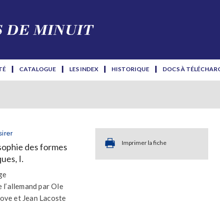
TÉ
CATALOGUE
LES INDEX
HISTORIQUE
DOCS À TÉLÉCHAR
irer
Imprimer la fiche
sophie des formes
ues, I.
ge
e l’allemand par Ole
ove et Jean Lacoste