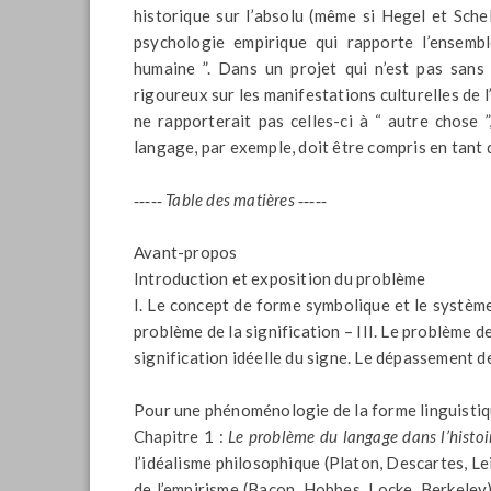
historique sur l’absolu (même si Hegel et Schel
psychologie empirique qui rapporte l’ensemb
humaine ”. Dans un projet qui n’est pas sans
rigoureux sur les manifestations culturelles de l
ne rapporterait pas celles-ci à “ autre chose ”
langage, par exemple, doit être compris en tant qu
‑‑‑‑‑ Table des matières ‑‑‑‑‑
Avant-propos
Introduction et exposition du problème
I. Le concept de forme symbolique et le système
problème de la signification – III. Le problème de
signification idéelle du signe. Le dépassement de
Pour une phénoménologie de la forme linguisti
Chapitre 1 :
Le problème du langage dans l’histoi
l’idéalisme philosophique (Platon, Descartes, Le
de l’empirisme (Bacon, Hobbes, Locke, Berkeley) 