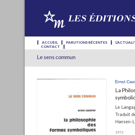
ACCUEIL
PARUTIONS RÉCENTES
L'ACTUALI
CONTACT
Le sens commun
Ernst Cass
La Philo
symboliq
Le Langa
Traduit d
Hansen-L
1972