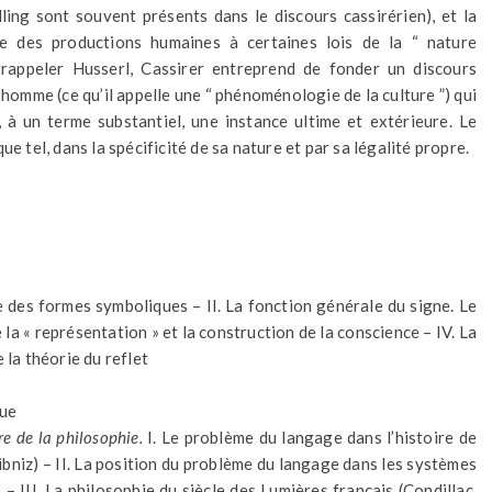
ling sont souvent présents dans le discours cassirérien), et la
le des productions humaines à certaines lois de la “ nature
 rappeler Husserl, Cassirer entreprend de fonder un discours
’homme (ce qu’il appelle une “ phénoménologie de la culture ”) qui
, à un terme substantiel, une instance ultime et extérieure. Le
e tel, dans la spécificité de sa nature et par sa légalité propre.
 des formes symboliques – II. La fonction générale du signe. Le
 la « représentation » et la construction de la conscience – IV. La
 la théorie du reflet
que
re de la philosophie.
I. Le problème du langage dans l’histoire de
ibniz) – II. La position du problème du langage dans les systèmes
– III. La philosophie du siècle des Lumières français (Condillac,