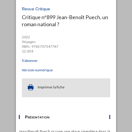
Revue Critique
Critique n°899 Jean-Benoît Puech, un
roman national ?
2022
96 pages
ISBN : 9782707347787
12.00 €
S'abonner
Version numérique
Imprimer la fiche
Présentation
Jean-Benoît Puech occupe une place singulière dans la