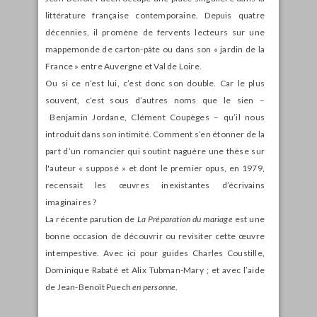
littérature française contemporaine. Depuis quatre
décennies, il promène de fervents lecteurs sur une
mappemonde de carton-pâte ou dans son « jardin de la
France » entre Auvergne et Val de Loire.
Ou si ce n’est lui, c’est donc son double. Car le plus
souvent, c’est sous d’autres noms que le sien –
Benjamin Jordane, Clément Coupèges – qu’il nous
introduit dans son intimité. Comment s’en étonner de la
part d’un romancier qui soutint naguère une thèse sur
l'auteur « supposé » et dont le premier opus, en 1979,
recensait les œuvres inexistantes d’écrivains
imaginaires ?
La récente parution de
La Préparation du mariage
est une
bonne occasion de découvrir ou revisiter cette œuvre
intempestive. Avec ici pour guides Charles Coustille,
Dominique Rabaté et Alix Tubman-Mary ; et avec l’aide
de Jean-Benoît Puech
en personne
.