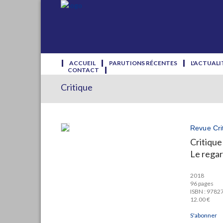
ACCUEIL
PARUTIONS RÉCENTES
L'ACTUALI
CONTACT
Critique
Revue Cri
Critique
Le regar
2018
96 pages
ISBN : 978
12.00 €
S'abonner