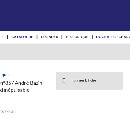
TÉ
CATALOGUE
LES INDEX
HISTORIQUE
DOCS À TÉLÉCHAR
tique
Imprimer la fiche
 n°857 André Bazin.
d inépuisable
2707345011