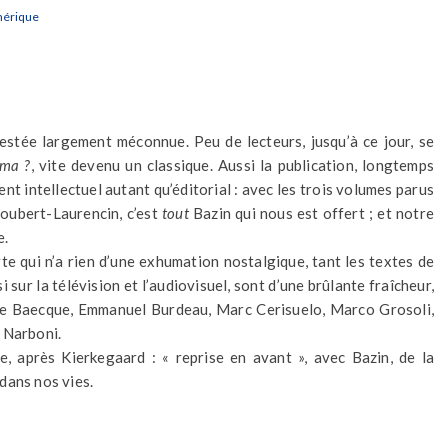
mérique
estée largement méconnue. Peu de lecteurs, jusqu’à ce jour, se
éma ?
, vite devenu un classique. Aussi la publication, longtemps
nt intellectuel autant qu’éditorial : avec les trois volumes parus
Joubert-Laurencin, c’est
tout
Bazin qui nous est offert ; et notre
e.
 qui n’a rien d’une exhumation nostalgique, tant les textes de
i sur la télévision et l’audiovisuel, sont d’une brûlante fraîcheur,
e de Baecque, Emmanuel Burdeau, Marc Cerisuelo, Marco Grosoli,
 Narboni.
, après Kierkegaard : « reprise en avant », avec Bazin, de la
dans nos vies.