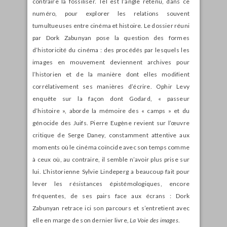
contraire la fossiliser. Tel est l’angle retenu, dans ce
numéro, pour explorer les relations souvent
tumultueuses entre cinéma et histoire. Le dossier réuni
par Dork Zabunyan pose la question des formes
d’historicité du cinéma : des procédés par lesquels les
images en mouvement deviennent archives pour
l’historien et de la manière dont elles modifient
corrélativement ses manières d’écrire. Ophir Levy
enquête sur la façon dont Godard, « passeur
d’histoire », aborde la mémoire des « camps » et du
génocide des Juifs. Pierre Eugène revient sur l’œuvre
critique de Serge Daney, constamment attentive aux
moments où le cinéma coïncide avec son temps comme
à ceux où, au contraire, il semble n’avoir plus prise sur
lui. L’historienne Sylvie Lindeperg a beaucoup fait pour
lever les résistances épistémologiques, encore
fréquentes, de ses pairs face aux écrans : Dork
Zabunyan retrace ici son parcours et s’entretient avec
elle en marge de son dernier livre,
La Voie des images
.