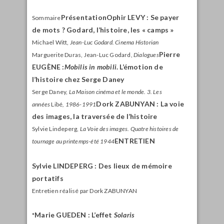
Présentation
Ophir L
EVY
: Se payer
Sommaire
de mots ? Godard, l’histoire, les « camps »
Michael Witt,
Jean-Luc Godard. Cinema Historian
Pierre
Marguerite Duras, Jean-Luc Godard,
Dialogues
E
UGÈNE
:
Mobilis in mobili
. L’émotion de
l’histoire chez Serge Daney
Serge Daney,
La Maison cinéma et le monde. 3. Les
Dork Z
ABUNYAN
: La voie
années
Libé
, 1986-1991
des images, la traversée de l’histoire
Sylvie Lindeperg,
La Voie des images. Quatre histoires de
ENTRETIEN
tournage au printemps-été 1944
Sylvie L
INDEPERG
: Des lieux de mémoire
portatifs
Entretien réalisé par Dork ZABUNYAN
Marie G
UEDEN
:
L’effet
Solaris
*