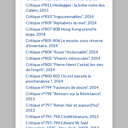
Critique n°811 Heidegger : la boîte noire des
Cahiers
, 2015
Critique n°810 "Ingouvernables", 2014
Critique n°809 "Alphabets du moi", 2014
Critique n°807-808 Hong Kong prend le
large, 2014
Critique n°805-806 Le musée, sous réserve
d’inventaire, 2014
Critique n°804 "Ruyer l’inclassable", 2014
Critique n°803 "Vivants minuscules", 2014
Critique n°802 "Pierre-Henri Castel, les vies
de l'esprit", 2014
Critique n°800-801 Où est passée la
psychanalyse ?, 2014
Critique n°799 "Fauteurs de doute", 2014
Critique n°798 "Retours sur la Résistance",
2013
Critique n°797 "Aimer, hier et aujourd'hui",
2013
Critique n°795-796 Cinélittérature, 2013
Critique n°793-794 Edward W. Said
(Jérusalem, 1935 - New-York, 2003), 2013