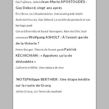
Jean-Marie A
POSTOLIDÈS
:
Dai Fujikura,
Solaris
Guy Debord, vingt ans après
Éric Brun,
Les Situationnistes. Une avant-garde totale
Andrew Hussey,
Guy Debord. La société du spectacle et son
héritage punk
Gérard Berréby et Raoul Vaneigem,
Rien n’est fini, tout
Wolfgang A
SHOLT
:
À l’avant-garde
commence
de la théorie ?
Patrick
Peter Bürger,
Théorie de l’avant-garde
K
ÉCHICHIAN
: « Appelons ça la vie
dédoublée »
Catherine Millet,
Une enfance de rêve
NOTE
Philippe B
ERTHIER
: Une étape inédite
*
sur la route de Gracq
Julien Gracq,
Les Terres du couchant