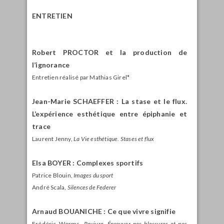
ENTRETIEN
Robert PROCTOR et la production de
l’ignorance
Entretien réalisé par Mathias Girel*
Jean-Marie SCHAEFFER : La stase et le flux.
L’expérience esthétique entre épiphanie et
trace
Laurent Jenny,
La Vie esthétique. Stases et flux
Elsa BOYER : Complexes sportifs
Patrice Blouin,
Images du sport
André Scala,
Silences de Federer
Arnaud BOUANICHE : Ce que vivre signifie
Frédéric Worms,
Revivre. Éprouver nos blessures et nos