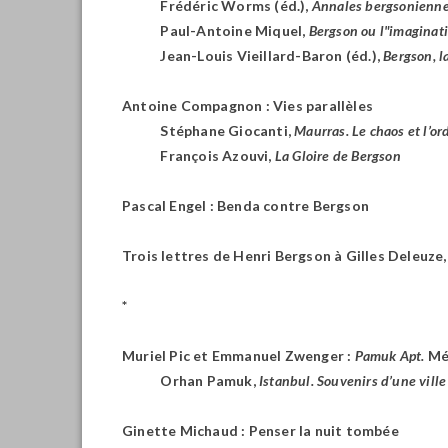
Frédéric Worms (éd.),
Annales bergsoniennes
Paul-Antoine Miquel,
Bergson ou l"imaginat
Jean-Louis Vieillard-Baron (éd.),
Bergson, la
Antoine Compagnon : Vies parallèles
Stéphane Giocanti,
Maurras. Le chaos et l’or
François Azouvi,
La Gloire
de Bergson
Pascal Engel : Benda contre Bergson
Trois lettres de Henri Bergson à Gilles Deleuze,
*
Muriel Pic et Emmanuel Zwenger :
Pamuk Apt.
Mém
Orhan Pamuk,
Istanbul. Souvenirs d’une ville
Ginette Michaud : Penser la nuit tombée