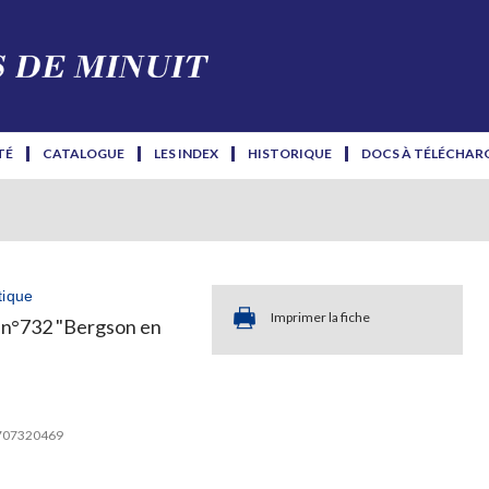
TÉ
CATALOGUE
LES INDEX
HISTORIQUE
DOCS À TÉLÉCHAR
tique
Imprimer la fiche
 n°732 "Bergson en
2707320469