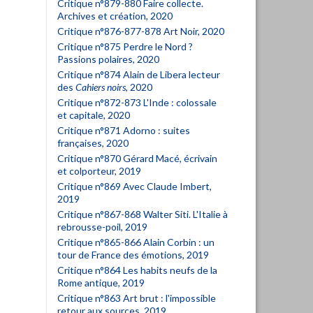
Critique n°879-880 Faire collecte.
Archives et création, 2020
Critique n°876-877-878 Art Noir, 2020
Critique n°875 Perdre le Nord ?
Passions polaires, 2020
Critique n°874 Alain de Libera lecteur
des
Cahiers noirs
, 2020
Critique n°872-873 L'Inde : colossale
et capitale, 2020
Critique n°871 Adorno : suites
françaises, 2020
Critique n°870 Gérard Macé, écrivain
et colporteur, 2019
Critique n°869 Avec Claude Imbert,
2019
Critique n°867-868 Walter Siti. L'Italie à
rebrousse-poil, 2019
Critique n°865-866 Alain Corbin : un
tour de France des émotions, 2019
Critique n°864 Les habits neufs de la
Rome antique, 2019
Critique n°863 Art brut : l'impossible
retour aux sources, 2019