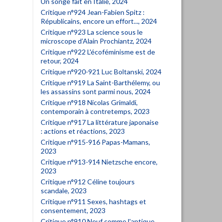
Un songe fait en Italie, 2024
Critique n°924 Jean-Fabien Spitz :
Républicains, encore un effort..., 2024
Critique n°923 La science sous le
microscope d’Alain Prochiantz, 2024
Critique n°922 L'écoféminisme est de
retour, 2024
Critique n°920-921 Luc Boltanski, 2024
Critique n°919 La Saint-Barthélemy, ou
les assassins sont parmi nous, 2024
Critique n°918 Nicolas Grimaldi,
contemporain à contretemps, 2023
Critique n°917 La littérature japonaise
: actions et réactions, 2023
Critique n°915-916 Papas-Mamans,
2023
Critique n°913-914 Nietzsche encore,
2023
Critique n°912 Céline toujours
scandale, 2023
Critique n°911 Sexes, hashtags et
consentement, 2023
Critique n°910 Neuf comme l'antique.