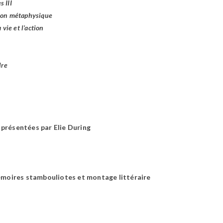
 III
ion métaphysique
 vie et l’action
dre
 présentées par Elie During
oires stambouliotes et montage littéraire