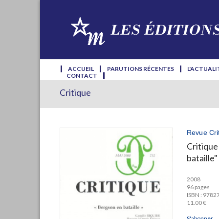
ACCUEIL
PARUTIONS RÉCENTES
L'ACTUALI
CONTACT
Critique
Revue Cri
Critique
bataille"
2008
96 pages
ISBN : 978
11.00 €
S'abonner