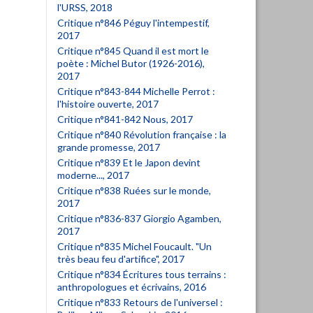
l'URSS, 2018
Critique n°846 Péguy l'intempestif,
2017
Critique n°845 Quand il est mort le
poète : Michel Butor (1926-2016),
2017
Critique n°843-844 Michelle Perrot :
l'histoire ouverte, 2017
Critique n°841-842 Nous, 2017
Critique n°840 Révolution française : la
grande promesse, 2017
Critique n°839 Et le Japon devint
moderne..., 2017
Critique n°838 Ruées sur le monde,
2017
Critique n°836-837 Giorgio Agamben,
2017
Critique n°835 Michel Foucault. "Un
très beau feu d'artifice", 2017
Critique n°834 Écritures tous terrains :
anthropologues et écrivains, 2016
Critique n°833 Retours de l'universel :