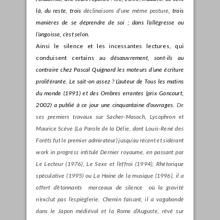
là, du reste, trois
déclinaisons d’une même posture
, trois
manières de se déprendre de soi ; dans l’allégresse ou
l’angoisse, c’est selon.
Ainsi le silence et les incessantes lectures, qui
conduisent certains au
désœuvrement, sont-ils au
contraire chez Pascal Quignard les moteurs d’une écriture
proliférante. Le sait-on assez ? L’auteur de
Tous les matins
du monde (1991) et des
Ombres errantes (prix Goncourt,
2002) a publié à ce jour une cinquantaine d’ouvrages.
De
ses premiers travaux sur Sacher-Masoch, Lycophron et
Maurice Scève (
La Parole de la Délie, dont Louis-René des
Forêts fut le premier admirateur) jusqu’au récent et sidérant
work in progress intitulé
Dernier royaume, en passant par
Le Lecteur (1976),
Le Sexe et l’effroi (1994),
Rhétorique
spéculative (1995) ou
La Haine de la musique (1996), il a
offert d’étonnants morceaux de silence où la gravité
n’exclut pas l’espièglerie. Chemin faisant, il a vagabondé
dans le Japon médiéval et la Rome d’Auguste, rêvé sur