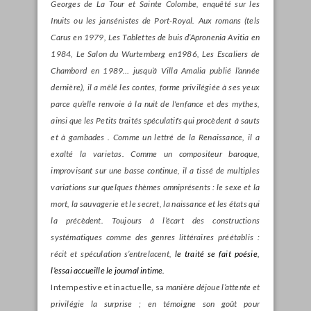
Georges de La Tour et Sainte Colombe, enquêté sur les
Inuits ou les jansénistes de Port-Royal. Aux romans (tels
Carus en 1979,
Les Tablettes de buis d’Apronenia Avitia en
1984,
Le Salon du Wurtemberg en1986,
Les Escaliers de
Chambord en 1989… jusqu’à
Villa Amalia publié l’année
dernière), il a mêlé les contes, forme privilégiée à ses yeux
parce qu’elle renvoie à la nuit de l'enfance et des mythes,
ainsi que les
Petits traités spéculatifs qui procèdent à sauts
et à gambades . Comme un lettré de la Renaissance, il a
exalté la
varietas. Comme un compositeur baroque,
improvisant sur une basse continue, il a tissé de multiples
variations sur quelques thèmes omniprésents : le sexe et la
mort, la sauvagerie et le secret, la naissance et les états qui
la précèdent. Toujours à l’écart des constructions
systématiques comme des genres littéraires préétablis :
récit et spéculation s’entrelacent,
le traité se fait poésie,
l’essai accueille le journal intime.
Intempestive et inactuelle, sa
manière déjoue l’attente et
privilégie la surprise ; en témoigne son goût pour