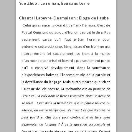
Yue Zhuo
:
Le roman, lieu sans terre
Chantal Lapeyre-Desmaison : Éloge de l’aube
Celui qui silence , a-t-on dit de Félix Fénéon. C’est de
Pascal Quignard qu’aujourd’hui on devrait le dire. Pas
seulement parce qu’il faut prêter l’oreille pour
entendre cette voix singulière, issue d’un homme qui
littérairement (et socialement) se tient à la marge
d’un monde sonorisé et bavard ; pas seulement
parce
qu’il a éprouvé physiquement, dans la souffrance
d’expériences intimes, l’incomplétude de la parole et
la défaillance du langage. Mais surtout parce que, chez
l’auteur de
Vie secrète, la taciturnité est au principe de
l’écriture. La voix dans le livre est retraite dans un désir de
se taire . C’est dans la littérature que la parole touche au
silence, en même temps que
s’y inscrit ce que l’oralité ne
peut pas dire. Que faire pour continuer à se taire sans
s’exempter du langage ? À cette question paradoxale et
fondatrice, une seule réponse : lire, écrire, traduire. Ce sont