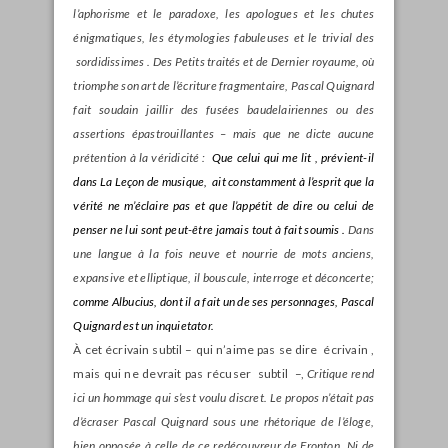
l’aphorisme et le paradoxe, les apologues et les chutes
énigmatiques, les étymologies fabuleuses et le trivial des
sordidissimes . Des
Petits traités et de
Dernier royaume, où
triomphe son art de l’écriture fragmentaire, Pascal Quignard
fait soudain jaillir des fusées baudelairiennes ou des
assertions épastrouillantes – mais que ne dicte aucune
prétention à la véridicité :
Que celui qui me lit , prévient-il
dans
La Leçon de musique, ait constamment à l’esprit que la
vérité ne m’éclaire pas et que l’appétit de dire ou celui de
penser ne lui sont peut-être jamais tout à fait soumis .
Dans
une langue à la fois neuve et nourrie de mots anciens,
expansive et elliptique, il bouscule, interroge et déconcerte;
comme Albucius, dont il a fait un de ses personnages, Pascal
Quignard est un
inquietator.
À cet écrivain subtil – qui n’aime pas se dire écrivain ,
mais qui ne devrait pas récuser subtil –,
Critique rend
ici un hommage qui s’est voulu discret. Le propos n’était pas
d’écraser Pascal Quignard sous une rhétorique de l’éloge,
bien opposée à celle de ce redécouvreur de Fronton. Ni de