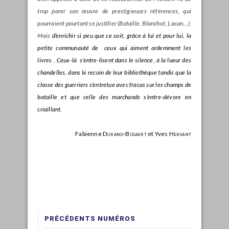
trop parer son œuvre de prestigieuses références, qui
pourraient pourtant se justifier (Bataille, Blanchot, Lacan…).
Mais
d’enrichir si peu que ce soit, grâce à lui et pour lui, la
petite communauté de ceux qui aiment ardemment les
livres . Ceux-là s’entre-lisent dans le silence, à la lueur des
chandelles, dans le recoin de leur bibliothèque tandis que la
classe des guerriers s’entretue avec fracas sur les champs de
bataille et que celle des marchands s’entre-dévore en
criaillant.
Fabienne
Durand-Bogaert
et Yves
Hersant
PRÉCÉDENTS NUMÉROS