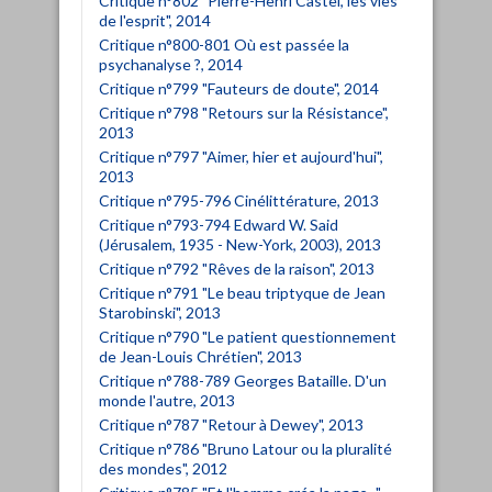
Critique n°802 "Pierre-Henri Castel, les vies
de l'esprit", 2014
Critique n°800-801 Où est passée la
psychanalyse ?, 2014
Critique n°799 "Fauteurs de doute", 2014
Critique n°798 "Retours sur la Résistance",
2013
Critique n°797 "Aimer, hier et aujourd'hui",
2013
Critique n°795-796 Cinélittérature, 2013
Critique n°793-794 Edward W. Said
(Jérusalem, 1935 - New-York, 2003), 2013
Critique n°792 "Rêves de la raison", 2013
Critique n°791 "Le beau triptyque de Jean
Starobinski", 2013
Critique n°790 "Le patient questionnement
de Jean-Louis Chrétien", 2013
Critique n°788-789 Georges Bataille. D'un
monde l'autre, 2013
Critique n°787 "Retour à Dewey", 2013
Critique n°786 "Bruno Latour ou la pluralité
des mondes", 2012