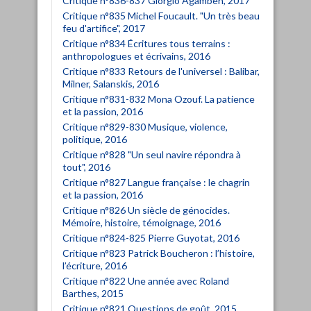
Critique n°836-837 Giorgio Agamben, 2017
Critique n°835 Michel Foucault. "Un très beau
feu d'artifice", 2017
Critique n°834 Écritures tous terrains :
anthropologues et écrivains, 2016
Critique n°833 Retours de l'universel : Balibar,
Milner, Salanskis, 2016
Critique n°831-832 Mona Ozouf. La patience
et la passion, 2016
Critique n°829-830 Musique, violence,
politique, 2016
Critique n°828 "Un seul navire répondra à
tout", 2016
Critique n°827 Langue française : le chagrin
et la passion, 2016
Critique n°826 Un siècle de génocides.
Mémoire, histoire, témoignage, 2016
Critique n°824-825 Pierre Guyotat, 2016
Critique n°823 Patrick Boucheron : l’histoire,
l’écriture, 2016
Critique n°822 Une année avec Roland
Barthes, 2015
Critique n°821 Questions de goût, 2015