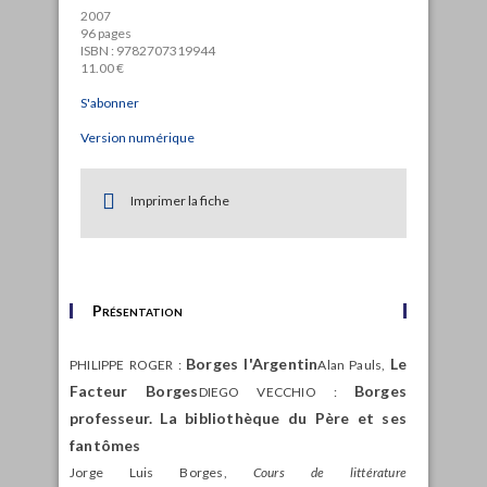
2007
96 pages
ISBN : 9782707319944
11.00 €
S'abonner
Version numérique
Imprimer la fiche
Présentation
Borges l'Argentin
Le
PHILIPPE ROGER :
Alan Pauls,
Facteur Borges
Borges
DIEGO VECCHIO :
professeur. La bibliothèque du Père et ses
fantômes
Jorge Luis Borges,
Cours de littérature