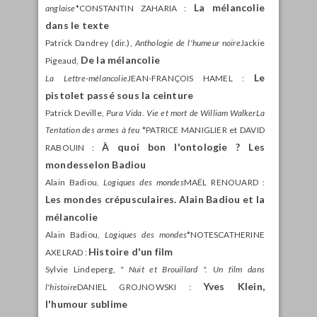
La mélancolie
anglaise
*CONSTANTIN ZAHARIA :
dans le texte
Patrick Dandrey (dir.),
Anthologie de l'humeur noire
Jackie
De la mélancolie
Pigeaud,
Le
La Lettre-mélancolie
JEAN-FRANÇOIS HAMEL :
pistolet passé sous la ceinture
Patrick Deville,
Pura Vida. Vie et mort de William WalkerLa
Tentation des armes à feu
*PATRICE MANIGLIER et DAVID
À quoi bon l'ontologie ? Les
RABOUIN :
mondesselon Badiou
Alain Badiou,
Logiques des mondes
MAËL RENOUARD :
Les mondes crépusculaires. Alain Badiou et la
mélancolie
Alain Badiou,
Logiques des mondes
*NOTESCATHERINE
Histoire d'un film
AXELRAD :
Sylvie Lindeperg,
" Nuit et Brouillard ". Un film dans
Yves Klein,
l'histoire
DANIEL GROJNOWSKI :
l'humour sublime