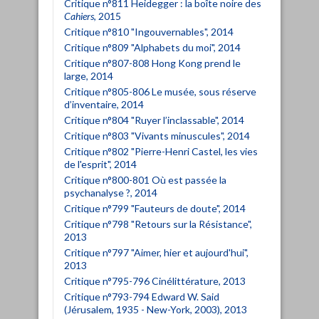
Critique n°811 Heidegger : la boîte noire des
Cahiers
, 2015
Critique n°810 "Ingouvernables", 2014
Critique n°809 "Alphabets du moi", 2014
Critique n°807-808 Hong Kong prend le
large, 2014
Critique n°805-806 Le musée, sous réserve
d’inventaire, 2014
Critique n°804 "Ruyer l’inclassable", 2014
Critique n°803 "Vivants minuscules", 2014
Critique n°802 "Pierre-Henri Castel, les vies
de l'esprit", 2014
Critique n°800-801 Où est passée la
psychanalyse ?, 2014
Critique n°799 "Fauteurs de doute", 2014
Critique n°798 "Retours sur la Résistance",
2013
Critique n°797 "Aimer, hier et aujourd'hui",
2013
Critique n°795-796 Cinélittérature, 2013
Critique n°793-794 Edward W. Said
(Jérusalem, 1935 - New-York, 2003), 2013