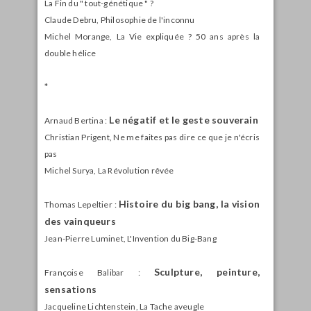
La Fin du " tout-génétique " ?
Claude Debru, Philosophie de l'inconnu
Michel Morange, La Vie expliquée ? 50 ans après la
double hélice
*
Le négatif et le geste souverain
Arnaud Bertina :
Christian Prigent, Ne me faites pas dire ce que je n'écris
pas
Michel Surya, La Révolution rêvée
Histoire du big bang, la vision
Thomas Lepeltier :
des vainqueurs
Jean-Pierre Luminet, L'Invention du Big-Bang
Sculpture, peinture,
Françoise Balibar :
sensations
Jacqueline Lichtenstein, La Tache aveugle