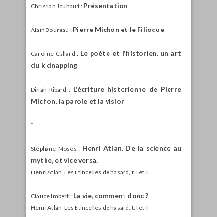
Présentation
Christian Jouhaud :
Pierre Michon et le Filioque
Alain Boureau :
Le poète et l'historien, un art
Caroline Callard :
du kidnapping
L'écriture historienne de Pierre
Dinah Ribard :
Michon, la parole et la vision
*
Henri Atlan. De la science au
Stéphane Moses :
mythe, et vice versa.
Henri Atlan, Les Étincelles de hasard, t. I et II
La vie, comment donc ?
Claude Imbert :
Henri Atlan, Les Étincelles de hasard, t. I et II